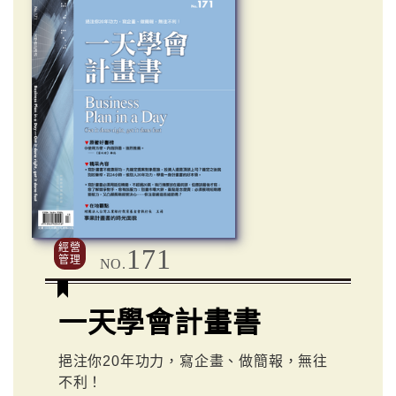
經營
171
管理
NO.
一天學會計畫書
挹注你20年功力，寫企畫、做簡報，無往
不利！