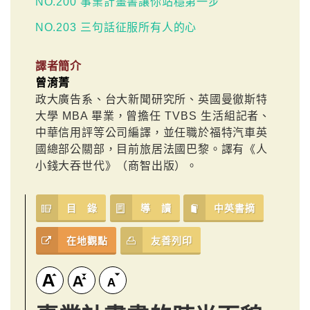
NO.200 事業計畫書讓你站穩第一步
NO.203 三句話征服所有人的心
譯者簡介
曾淯菁
政大廣告系、台大新聞研究所、英國曼徹斯特
大學 MBA 畢業，曾擔任 TVBS 生活組記者、
中華信用評等公司編譯，並任職於福特汽車英
國總部公關部，目前旅居法國巴黎。譯有《人
小錢大吞世代》（商智出版）。
目 錄
導 讀
中英書摘
在地觀點
友善列印