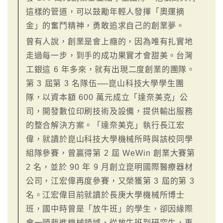
這樣的管道，可以鼓勵年輕人發揮「奧運摘
金」的奮鬥精神，勇敢追求自己的創業夢。
曾有人說，創業是會上癮的，因為唯有扎實地
走過每一步，到手的成功果實才會甜美。台灣
工銀這 6 年多來，就有出現二度創業的團隊。
第 3 屆第 3 名隊伍──崑山科技大學學生團
隊，以資本額 600 萬元成立「達奈美克」公
司，開發數位印刷技術及設備，提供輸出服務
的整合解決方案。「達奈美克」執行長江宏
偉，就讀於崑山科技大學機械所時與該校同學
組隊參賽，曾贏得第 2 屆 WeWin 創業大賽第
2 名，並於 90 年 9 月創立崑明國際醫療器材
公司，江宏偉再度參賽，又榮獲第 3 屆的第 3
名。江宏偉目前就讀於長庚大學機械所博士
班，國中時曾是「放牛班」的學生，卻因緣際
會一頭栽進機械領域，從放牛班到研究生，再