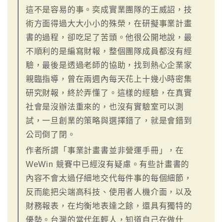
這不是容易的事。奕成實業團隊的王威詔，技
術方面得過大大小小的殊榮，在研擬事業計畫
書的過程，卻吃足了苦頭。他很公開地說，最
不順利的是編寫財報，整個團隊成員都沒有經
驗，最後是透過老師的協助，找到熱心企業家
親臨指導，曾在兩週內每天花上十幾小時密集
研究財報，終於弄懂了。這樣的經驗，在真實
社會是沒辦法重來的，也沒有實驗室可以測
試，一旦創業的策略與選擇錯了，就是會錯到
公司倒了閉。
作者所謂「事業計畫書並非營運手冊」，在
WeWin 競賽中已經沒有疑慮。有些計畫書的
內容不會太過仔細地交代每件事的每個細節，
反而能把尖端高科技、使用者人機介面，以及
財務報表，在均衡地表達之餘，還具有獨特的
優勢。台灣的當代年輕人，知道自己在做什