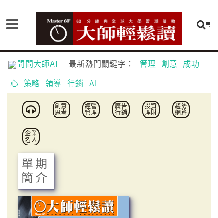
問問大師AI
最新熱門關鍵字：
管理
創意
成功
心
策略
領導
行銷
AI
創意
經營
廣告
投資
趨勢
思考
管理
行銷
理財
網路
企業
名人
單期
簡介