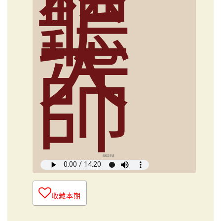
聽
大
師
俞國定導讀
收藏本期