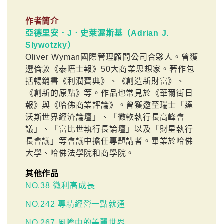
作者簡介
亞德里安．J．史萊渥斯基（Adrian J.
Slywotzky）
Oliver Wyman國際管理顧問公司合夥人。曾獲
選倫敦《泰晤士報》50大商業思想家。著作包
括暢銷書《利潤寶典》、《創造新財富》、
《創新的原點》等。作品也常見於《華爾街日
報》與《哈佛商業評論》。曾獲邀至瑞士「達
沃斯世界經濟論壇」、「微軟執行長高峰會
議」、「富比世執行長論壇」以及「財星執行
長會議」等會議中擔任專題講者。畢業於哈佛
大學、哈佛法學院和商學院。
其他作品
NO.38 微利高成長
NO.242 專精經營一點就通
NO.267 風險中的美麗世界