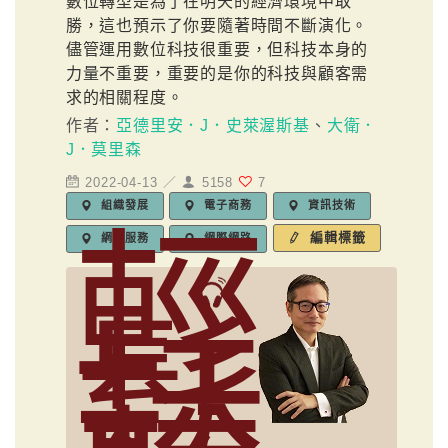
數位轉型是為了在明天的經濟環境中取
勝，這也預示了你要隨著時間不斷演化。
儘管運用數位科技很重要，但科技本身的
力量不重要，重要的是你的科技與顧客需
求的相關程度。
作者：
亞德里安．J．史萊渥斯基
、
大衛．
J．莫里森
2022-04-13 ／
5158
7
組織發展
電子商務
資訊技術
輕
編輯標籤
網路服務
網際網路
鬆