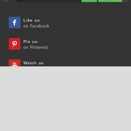
Like us
on Facebook
Pin us
on Pinterest
Watch us
on Youtube
Listen us
on Podcast
Follow us
on Slideshare