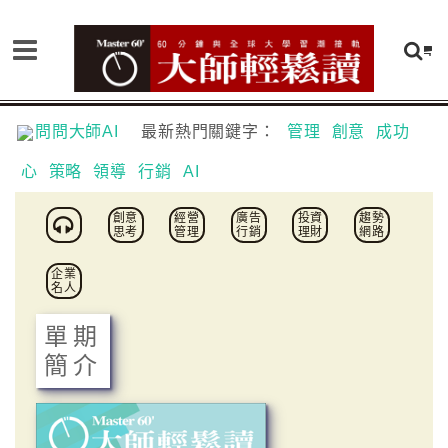
問問大師AI
最新熱門關鍵字：
管理
創意
成功
心
策略
領導
行銷
AI
創意
經營
廣告
投資
趨勢
思考
管理
行銷
理財
網路
企業
名人
單期
簡介