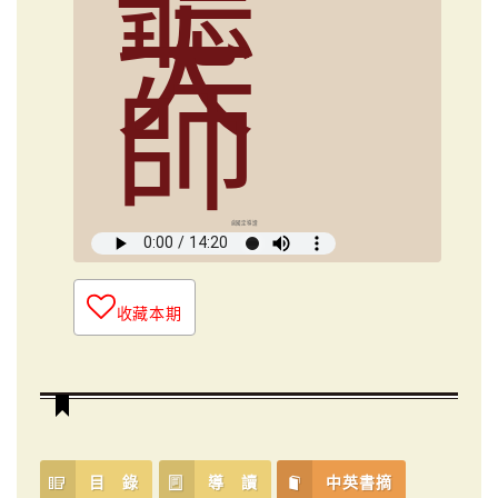
聽
大
師
俞國定導讀
收藏本期
目 錄
導 讀
中英書摘