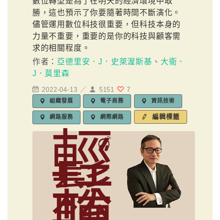
數位轉型是為了在明天的經濟環境中取
勝，這也預示了你要隨著時間不斷演化。
儘管運用數位科技很重要，但科技本身的
力量不重要，重要的是你的科技與顧客需
求的相關程度。
作者：
亞德里安．J．史萊渥斯基
、
大衛．
J．莫里森
2022-04-13 ／
5151
7
組織發展
電子商務
資訊技術
編輯標籤
網路服務
網際網路
輕
鬆