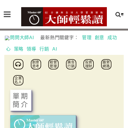
問問大師AI
最新熱門關鍵字：
管理
創意
成功
心
策略
領導
行銷
AI
創意
經營
廣告
投資
趨勢
思考
管理
行銷
理財
網路
企業
名人
單期
簡介