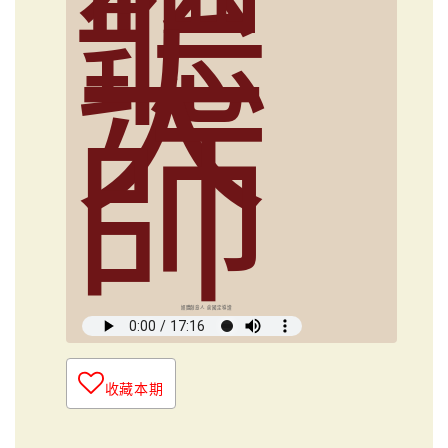
聽
大
師
媒體創意人 俞國定導讀
收藏本期