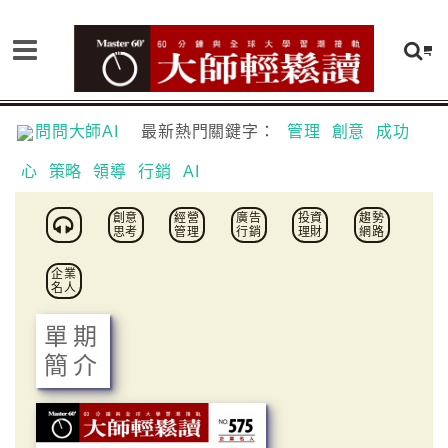
問問大師AI
最新熱門關鍵字：
管理
創意
成功
心
策略
領導
行銷
AI
創意
經營
廣告
投資
趨勢
思考
管理
行銷
理財
網路
企業
名人
單期
簡介