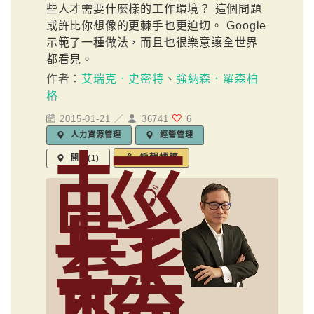
些人才需要什麼樣的工作環境？ 這個問題
或許比你想像的更棘手也更迫切。 Google
示範了一種做法，而且也很樂意讓全世界
都看見。
作者：
艾瑞克．史密特
、
強納森．羅森柏
格
2015-01-21 ／
36741
6
人力資源管理
經營管理
輕
編輯標籤
開會(1)
鬆