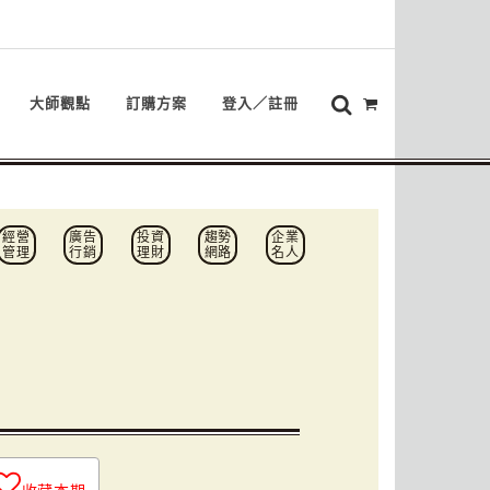
大師觀點
訂購方案
登入／註冊
經營
廣告
投資
趨勢
企業
管理
行銷
理財
網路
名人