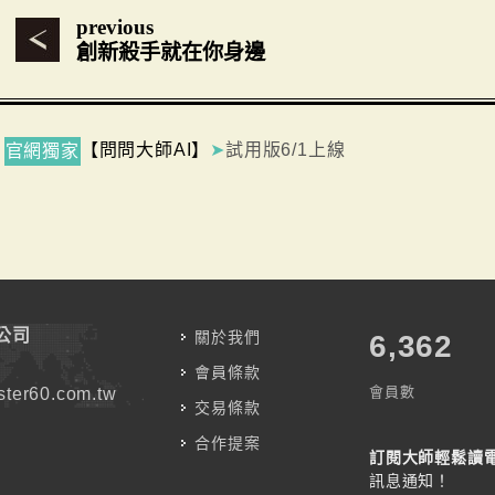
previous
創新殺手就在你身邊
【問問大師AI】
➤
試用版6/1上線
官網獨家
公司
關於我們
7,787
會員條款
會員數
ter60.com.tw
交易條款
合作提案
訂閱大師輕鬆讀
訊息通知！