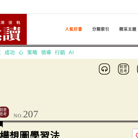
人氣好書
分類索引
精采主題
意
成功
心
策略
領導
行銷
AI
創意
思考
創意
207
思考
NO.
構想圖學習法