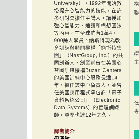
University），1992年開始教
授提升心智能力的技能，在許
多研討會擔任主講人，講授加
強心智能力、速讀和構想圖法
等內容，在全球約有1萬4，
900餘人學員。納斯特現為教
育訓練與顧問機構「納斯特集
團」（NastGroup, Inc.）的共
同創辦人，創業前曾在英國心
智圖訓練機構Buzan Centers
的美國訓練中心服務長達14
年，擔任該中心負責人，並曾
任美國應用程式承包商「電子
資料系統公司」（Electronic
Data Systems）的管理訓練
師，資歷也達12年之久。
譯者簡介
但漢敏