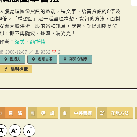
人腦處理圖像資訊的效能，是文字、語音資訊的8倍及
4倍。「構想圖」是一種整理構想、資訊的方法，面對
穿流大腦洪流一般的各種訊息，學習、記憶和創意發
想，都不再隨波、逐流，漏光光！
作者：
潔美．納斯特
2006-12-07 ／
9362
2
創造力
創意思考
認知心理學
編輯標籤
目 錄
導 讀
中英書摘
在地方法