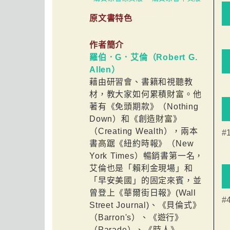
原文書特色
作者簡介
羅伯．G．艾倫（Robert G.
Allen）
藉由研習會、書籍和視聽教
材，教大家如何累積財富。他
著有《免頭期款》（Nothing
Down）和《創造財富》
（Creating Wealth），兩本
#
書高踞《紐約時報》（New
York Times）暢銷書第一名，
艾倫也是「賴利金現場」和
「早安美國」的固定來賓，並
曾登上《華爾街日報》(Wall
#
Street Journal)、《貝倫式》
（Barron's）、《遊行》
（Parade）、《時人》