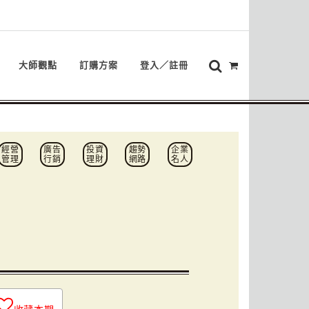
大師觀點
訂購方案
登入／註冊
經營
廣告
投資
趨勢
企業
管理
行銷
理財
網路
名人