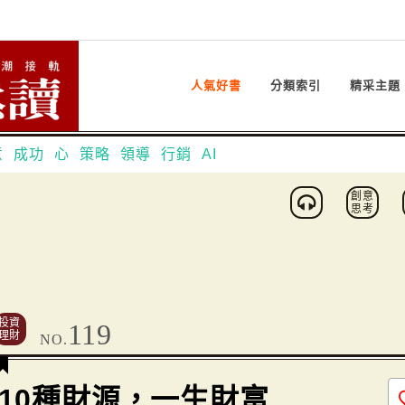
人氣好書
分類索引
精采主題
意
成功
心
策略
領導
行銷
AI
創意
思考
投資
119
理財
NO.
10種財源，一生財富