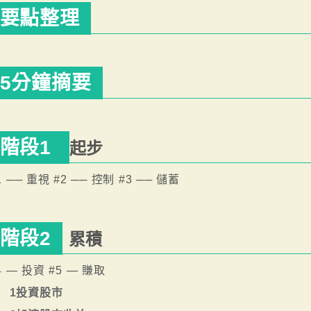
要點整理
5分鐘摘要
階段1
起步
1 ── 重視 #2 ── 控制 #3 ── 儲蓄
階段2
累積
4 — 投資 #5 — 賺取
1投資股市