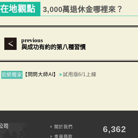
在地觀點
3,000萬退休金哪裡來？
previous
與成功有約的第八種習慣
【問問大師AI】
➤
試用版6/1上線
官網獨家
公司
關於我們
7,787
會員條款