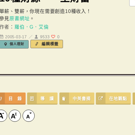
單薪、雙薪，你現在需要創造10種收入！
參見
原書網址
。
作者：
羅伯．G．艾倫
2005-03-17 ／
9533
0
編輯標籤
個人理財
目 錄
導 讀
中英書摘
在地觀點