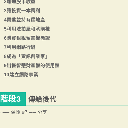
2加速股市收益
3讓投資一本萬利
4買進並持有房地產
5利用法拍屋和承購權
6購買租稅留置權憑證
7利用網路行銷
8成為「資訊創業家」
9出售智慧財產權的使用權
10建立網路事業
階段3
傳給後代
6 ── 保護 #7 ── 分享