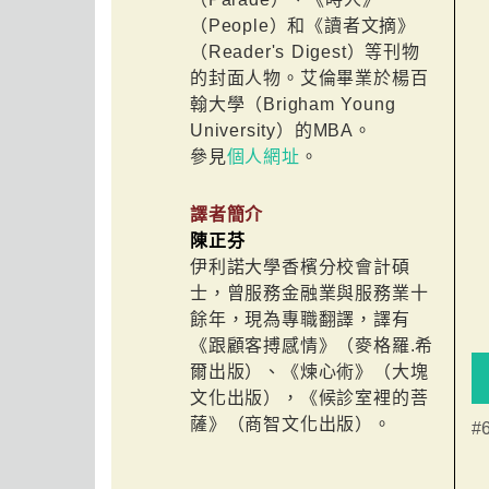
（People）和《讀者文摘》
（Reader's Digest）等刊物
的封面人物。艾倫畢業於楊百
翰大學（Brigham Young
University）的MBA。
參見
個人網址
。
譯者簡介
陳正芬
伊利諾大學香檳分校會計碩
士，曾服務金融業與服務業十
餘年，現為專職翻譯，譯有
《跟顧客搏感情》（麥格羅.希
爾出版）、《煉心術》（大塊
文化出版），《候診室裡的菩
薩》（商智文化出版）。
#