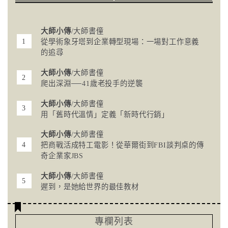
大師小傳
/大師書僮
從學術象牙塔到企業轉型現場：一場對工作意義
的追尋
大師小傳
/大師書僮
爬出深淵──41歲老投手的逆襲
大師小傳
/大師書僮
用「舊時代溫情」定義「新時代行銷」
大師小傳
/大師書僮
把商戰活成特工電影！從華爾街到FBI談判桌的傳
奇企業家JBS
大師小傳
/大師書僮
遲到，是她給世界的最佳教材
專欄列表