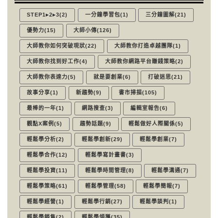
STEP1▸2▸3(2)
一分鐘學習包(1)
三分鐘圖解(21)
優勢力(15)
大師小傳(126)
大師教你如何突破現狀(22)
大師教你打造卓越團隊(1)
大師教你找到好工作(4)
大師教你網路平台賺錢策略(2)
大師教你表達力(5)
就是要創業(6)
打破迷思(21)
故事分享(1)
新趨勢(9)
書市掃描(105)
最棒的一年(1)
網路搜查(3)
編輯室報告(6)
觀點X案例(5)
趨勢話題(9)
輕鬆做好人際關係(5)
輕鬆學分析(2)
輕鬆學創新(29)
輕鬆學創業(7)
輕鬆學合作(12)
輕鬆學寫計畫書(3)
輕鬆學投資(11)
輕鬆學時間管理(8)
輕鬆學溝通(7)
輕鬆學策略(61)
輕鬆學管理(58)
輕鬆學簡報(7)
輕鬆學經營(1)
輕鬆學行銷(27)
輕鬆學談判(1)
輕鬆學銷售(2)
輕鬆學領導(35)