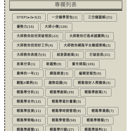
專欄列表
STEP1▸2▸3(2)
一分鐘學習包(1)
三分鐘圖解(21)
優勢力(15)
大師小傳(126)
大師教你如何突破現狀(22)
大師教你打造卓越團隊(1)
大師教你找到好工作(4)
大師教你網路平台賺錢策略(2)
大師教你表達力(5)
就是要創業(6)
打破迷思(21)
故事分享(1)
新趨勢(9)
書市掃描(105)
最棒的一年(1)
網路搜查(3)
編輯室報告(6)
觀點X案例(5)
趨勢話題(9)
輕鬆做好人際關係(5)
輕鬆學分析(2)
輕鬆學創新(29)
輕鬆學創業(7)
輕鬆學合作(12)
輕鬆學寫計畫書(3)
輕鬆學投資(11)
輕鬆學時間管理(8)
輕鬆學溝通(7)
輕鬆學策略(61)
輕鬆學管理(58)
輕鬆學簡報(7)
輕鬆學經營(1)
輕鬆學行銷(27)
輕鬆學談判(1)