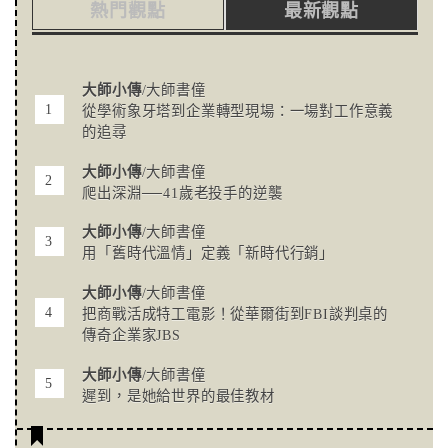
熱門觀點
最新觀點
大師小傳
/大師書僮
從學術象牙塔到企業轉型現場：一場對工作意義
的追尋
大師小傳
/大師書僮
爬出深淵──41歲老投手的逆襲
大師小傳
/大師書僮
用「舊時代溫情」定義「新時代行銷」
大師小傳
/大師書僮
把商戰活成特工電影！從華爾街到FBI談判桌的
傳奇企業家JBS
大師小傳
/大師書僮
遲到，是她給世界的最佳教材