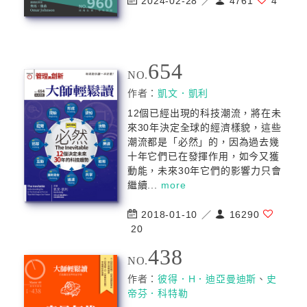
2024-02-28 ／
4761
4
654
NO.
作者：
凱文．凱利
12個已經出現的科技潮流，將在未
來30年決定全球的經濟樣貌，這些
潮流都是「必然」的，因為過去幾
十年它們已在發揮作用，如今又獲
動能，未來30年它們的影響力只會
繼續...
more
2018-01-10 ／
16290
20
438
NO.
作者：
彼得．H．迪亞曼迪斯
、
史
帝芬．科特勒