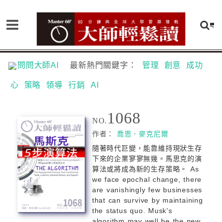
問問大師AI
最新熱門關鍵字：
管理
創意
成功
心
策略
領導
行銷
AI
1068
NO.
作者：
喬恩．麥克尼爾
隨著時代巨變，能靠維持現狀⽣存
下來的企業寥寥無幾。馬思克的演
算法或將成為新的生存策略。 As
we face epochal change, there
are vanishingly few businesses
that can survive by maintaining
the status quo. Musk's
algorithm may well be the new