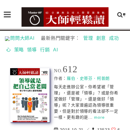
問問大師AI
最新熱門關鍵字：
管理
創意
成功
心
策略
領導
行銷
AI
612
NO.
作者：
羅伯．史蒂芬．柯普朗
每天走進辦公室，你希望被「管
理」，還是被「領導」？或是你希
望做好「管理」，還是做好「領
導」呢？大家普遍認為領導很重
要，但是對於領導的看法卻不一定
一樣。更有趣的是...
more
2015-10-21 ／
13523
6