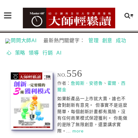
問問大師AI
最新熱門關鍵字：
管理
創意
成功
心
策略
領導
行銷
AI
556
NO.
作者：
詹姆斯．安德魯
、
霍爾．西
爾金
如果新產品一上市就大賣，誰也不
會對創新有意見。 但事實不是這麼
簡單，每個創新計畫都有風險，沒
有任何商業模式保證獲利。 你能做
的是除了無限創意，還要講求實
際。...
more