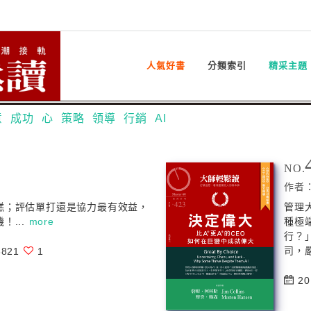
人氣好書
分類索引
精采主題
意
成功
心
策略
領導
行銷
AI
NO.
作者
糕；評估單打還是協力最有效益，
管理
！...
more
種極
行？
司，嚴
821
1
20