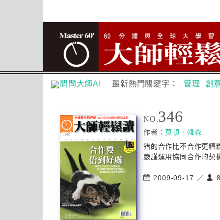
問問大師AI
最新熱門關鍵字：
管理
創
346
NO.
作者：
莫頓．韓森
錯的合作比不合作更糟
嚴謹運用協同合作的契機
2009-09-17 ／
8