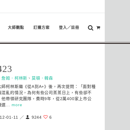
大師觀點
訂購方案
登入／註冊
423
：
詹姆．柯林斯
、
莫頓．韓森
大師柯林斯繼《從A到A+》後，再次提問：「面對種
端混亂的情況，為何有些公司蒸蒸日上，有些卻不
」他帶領研究團隊，費時9年，從2萬400家上市公
選...
more
12-01-11 ／
9244
6