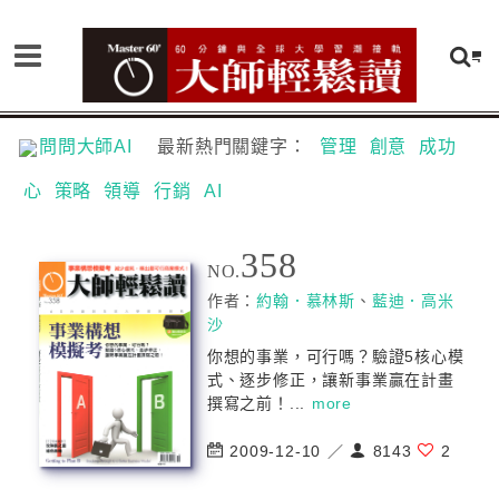
問問大師AI
最新熱門關鍵字：
管理
創意
成功
心
策略
領導
行銷
AI
358
NO.
作者：
約翰．慕林斯
、
藍迪．高米
沙
你想的事業，可行嗎？驗證5核心模
式、逐步修正，讓新事業贏在計畫
撰寫之前！...
more
2009-12-10 ／
8143
2