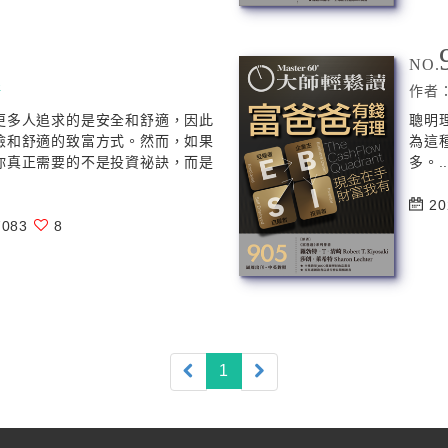
NO.
崎
作者
更多人追求的是安全和舒適，因此
聰明
險和舒適的致富方式。然而，如果
為這
你真正需要的不是投資祕訣，而是
多。.
20
083
8
(current)
1