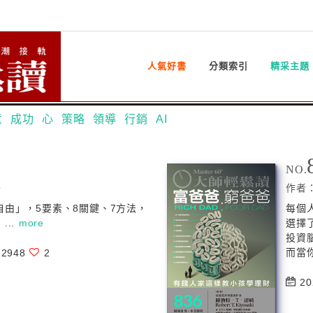
人氣好書
分類索引
精采主題
意
成功
心
策略
領導
行銷
AI
NO.
崎
作者
由」，5要素、8關鍵、7方法，
每個
...
more
選擇
投資
而當你
2948
2
20