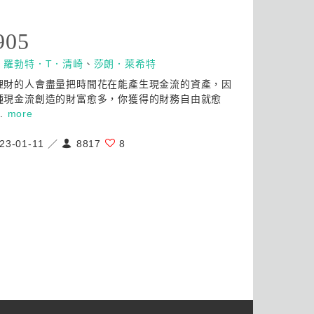
905
：
羅勃特．T．清崎
、
莎朗．萊希特
理財的人會盡量把時間花在能產生現金流的資產，因
種現金流創造的財富愈多，你獲得的財務自由就愈
..
more
23-01-11 ／
8817
8