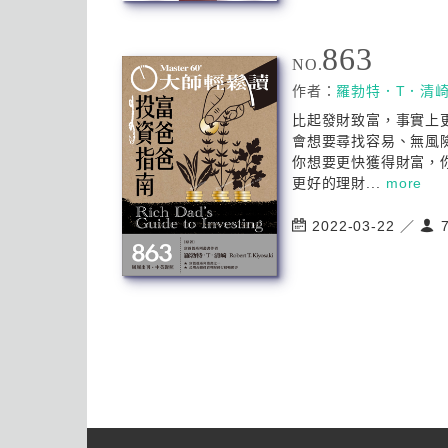
863
NO.
作者：
羅勃特．T．清
比起發財致富，事實上
會想要尋找容易、無風
你想要更快獲得財富，
更好的理財...
more
2022-03-22 ／
7