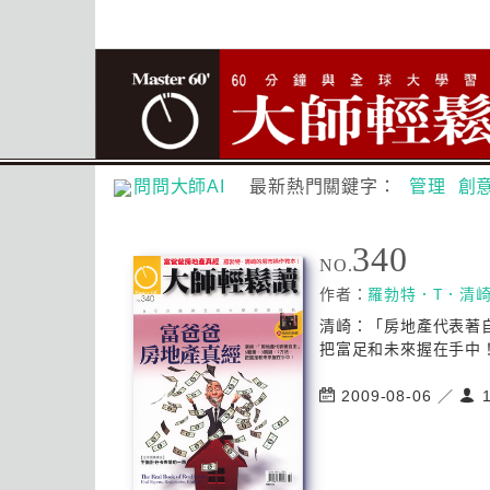
問問大師AI
最新熱門關鍵字：
管理
創
340
NO.
作者：
羅勃特．T．清
清崎：「房地產代表著自
把富足和未來握在手中！
2009-08-06 ／
1