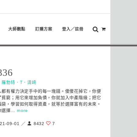
大師觀點
訂購方案
登入／註冊
836
：
羅勃特．T．清崎
人都有權力決定手中的每一塊錢。傻傻花掉它，你便
了貧窮；用它來增加負債，你就加入中產階級；把它
腦袋，學習如何取得資產，就等於選擇富有的未來。
選擇...
more
21-09-01 ／
8432
7