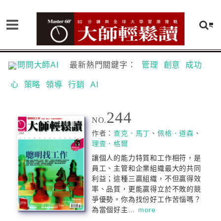
問問大師AI
最新熱門關鍵字：
管理
創意
成功
心
策略
領導
行銷
AI
244
NO.
作者：
查克．馬丁
、
佩格．道森
、
理查．格爾
讓個人的能力特質和工作相符，是
員工、主管和企業組織最大的共同
利益；這種三贏組織，不但贏得效
率、品質，更能贏得立於不敗的競
爭優勢。你為找份好工作苦惱嗎？
為當個好主...
more