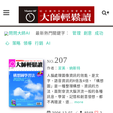
問問大師AI
最新熱門關鍵字：
管理
創意
成功
心
策略
領導
行銷
AI
207
NO.
作者：
潔美．納斯特
人腦處理圖像資訊的效能，是文
字、語音資訊的8倍及4倍。「構想
圖」是一種整理構想、資訊的方
法，面對穿流大腦洪流一般的各種
訊息，學習、記憶和創意發想，都
不再隨波、逐...
more
2006-12-07 ／
9349
2