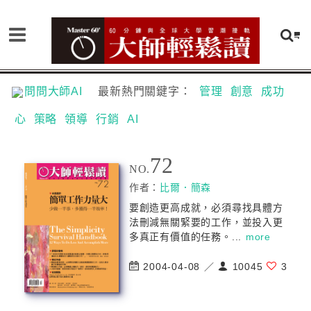
問問大師AI
最新熱門關鍵字：
管理
創意
成功
心
策略
領導
行銷
AI
72
NO.
作者：
比爾．簡森
要創造更高成就，必須尋找具體方
法刪減無關緊要的工作，並投入更
多真正有價值的任務。...
more
2004-04-08 ／
10045
3