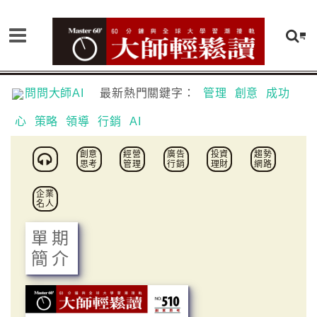
問問大師AI
最新熱門關鍵字：
管理
創意
成功
心
策略
領導
行銷
AI
創意
經營
廣告
投資
趨勢
思考
管理
行銷
理財
網路
企業
名人
單期
簡介