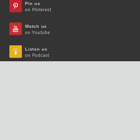
Pin us
on Pinterest
Watch us
on Youtube
Listen us
on Podcast
Follow us
on Slideshare
Copyrights © 2026 大師輕鬆讀股份有限公司 版權
所有.