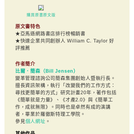
購買原書原文版
原文書特色
★亞馬遜網路書店排行榜暢銷書
★快速企業共同創辦人 William C. Taylor 好
評推薦
作者簡介
比爾．簡森（Bill Jensen）
變革管理諮詢公司簡森集團創始人暨執行長。
擅長資訊架構，執行「改變我們的工作方式：
尋找更簡單的方式」研究計畫20年，著作包括
《簡單就是力量》、《才產2.0》與《簡單工
作，成就無限》。同時也是卓然有成的演講
者，畢業於羅徹斯特理工學院。
參見
個人網址
。
其他作品