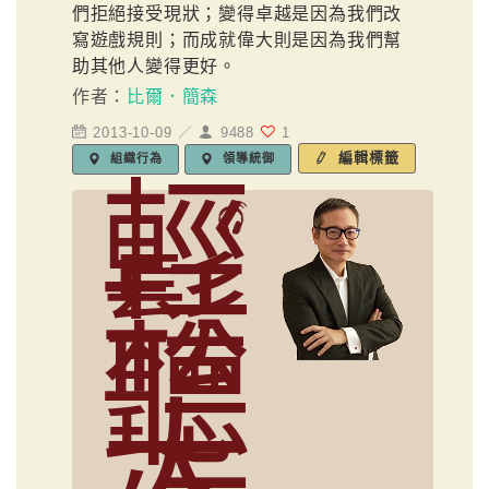
們拒絕接受現狀；變得卓越是因為我們改
寫遊戲規則；而成就偉大則是因為我們幫
助其他人變得更好。
作者：
比爾．簡森
2013-10-09 ／
9488
1
編輯標籤
組織行為
領導統御
輕
鬆
聽
大