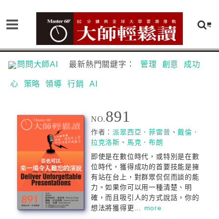
問問大師AI
最新熱門關鍵字：
管理
創意
成功
心
策略
領導
行銷
AI
891
NO.
作者：
派翠西亞．菲雷普
、
戴倫．
拉克洛斯
、
馬克．布朗
即使是在數位時代，或特別是在數
位時代，獲得成功的首要技能是擁
有站在台上，對群眾侃侃而談的能
力。如果你可以用一種清楚、明
確，而且吸引人的方式說話，你的
想法將獲得更...
more