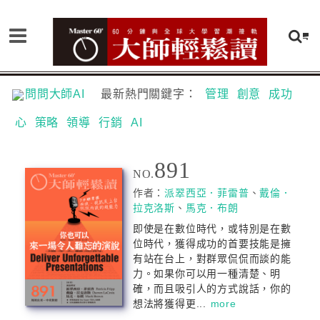
問問大師AI
最新熱門關鍵字：
管理
創意
成功
心
策略
領導
行銷
AI
891
NO.
作者：
派翠西亞．菲雷普
、
戴倫．
拉克洛斯
、
馬克．布朗
即使是在數位時代，或特別是在數
位時代，獲得成功的首要技能是擁
有站在台上，對群眾侃侃而談的能
力。如果你可以用一種清楚、明
確，而且吸引人的方式說話，你的
想法將獲得更...
more