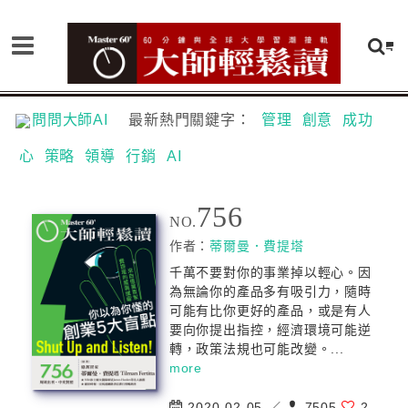
問問大師AI
最新熱門關鍵字：
管理
創意
成功
心
策略
領導
行銷
AI
756
NO.
作者：
蒂爾曼．費提塔
千萬不要對你的事業掉以輕心。因
為無論你的產品多有吸引力，隨時
可能有比你更好的產品，或是有人
要向你提出指控，經濟環境可能逆
轉，政策法規也可能改變。...
more
2020-02-05 ／
7505
2