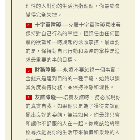
理性的人對你的生活指指點點，你最終會
變得完全失控。
十字軍障礙
──克服十字軍障礙意味著
4
保持對自己行為的掌控，拒絕任由任何團
體的欲望和一時興起的念頭掌控。最重要
的是，保持對自己行動和命運的掌控是追
求最重要的事的目標。
財務障礙
──永遠不要忽視一個事實：
5
金錢只是達到目的的一種手段，始終以適
當角度看待財務，並保持冷靜和理性。
友誼障礙
──培養友誼時，務必展現你
6
的真實自我。如果你只是為了獲得友誼而
擺出良好的姿態，無論如何，你最終只會
和讓你不舒服的人在一起。你應該始終積
極尋找能為你的生活帶來價值和樂趣的人