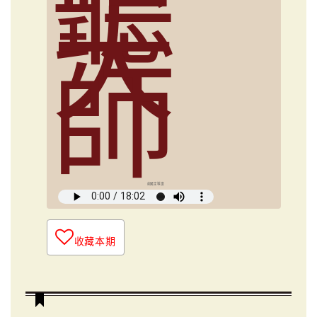
聽
大
師
俞國定導讀
收藏本期