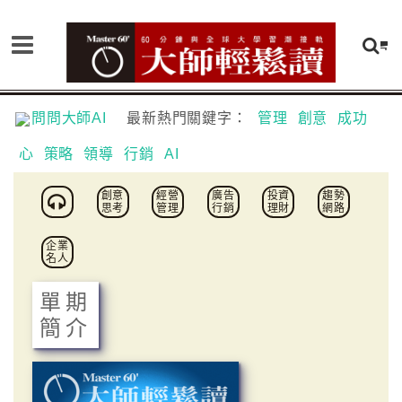
問問大師AI
最新熱門關鍵字：
管理
創意
成功
心
策略
領導
行銷
AI
創意
經營
廣告
投資
趨勢
思考
管理
行銷
理財
網路
企業
名人
單期
簡介