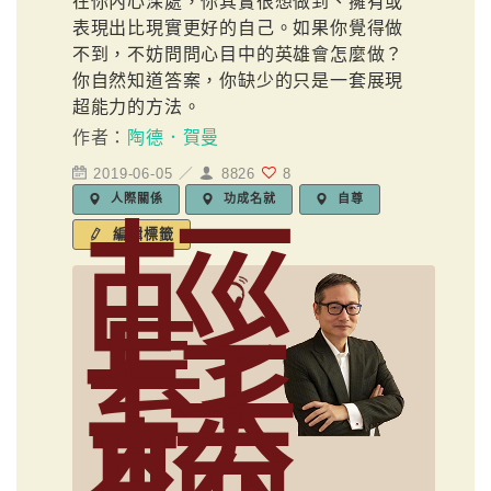
在你內心深處，你其實很想做到、擁有或
表現出比現實更好的自己。如果你覺得做
不到，不妨問問心目中的英雄會怎麼做？
你自然知道答案，你缺少的只是一套展現
超能力的方法。
作者：
陶德．賀曼
2019-06-05 ／
8826
8
人際關係
功成名就
自尊
輕
編輯標籤
鬆