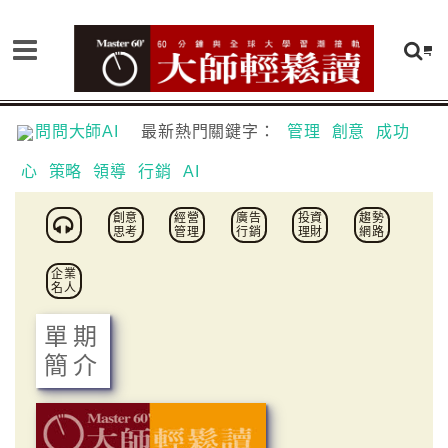
問問大師AI
最新熱門關鍵字：
管理
創意
成功
心
策略
領導
行銷
AI
創意
經營
廣告
投資
趨勢
思考
管理
行銷
理財
網路
企業
名人
單期
簡介