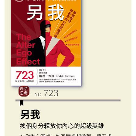
創意
723
思考
NO.
另我
換個身分釋放你內心的超級英雄