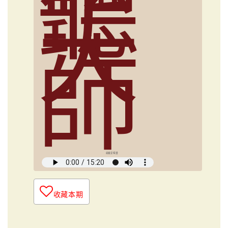
聽
大
師
俞國定導讀
收藏本期