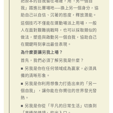
把原本的自我留在場邊，用「另一個自
我」踏進比賽場地──換上另一個身分，協
助自己以自信、沉著的態度，釋放潛能。
這個技巧不僅能在運動場派上用場，一般
人在面對艱難挑戰時，也可以採取類似的
做法，塑造與啟動另一個自我，協助自己
在關鍵時刻拿出最佳表現。
為什麼要讓另我上場？
首先，我們必須了解另我是什麼？
■ 另我是你在任何領域成為贏家，必須具
備的清晰形象。
■ 另我是你利用想像力打造出來的「另一
個自我」，讓你能在你嚮往的世界發光發
熱。
■ 另我是你從「平凡的日常生活」切換到
「高績效情境」的出入口。