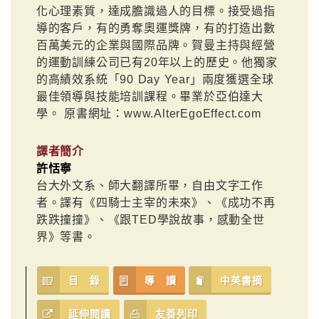
化心理素質，達成膽識過人的目標。接受過指
導的客戶，有的勇奪奧運獎牌，有的打造出數
百萬美元的企業與國際品牌。賀曼主持與經營
的運動訓練公司已有20年以上的歷史。他獨家
的高績效系統「90 Day Year」兩度獲選全球
最佳領導與技能培訓課程。畢業於亞伯達大
學。 原書網址：www.AlterEgoEffect.com
譯者簡介
許恬寧
台大外文系、師大翻譯所畢，自由文字工作
者。譯有《四騎士主宰的未來》、《成功不再
跌跌撞撞》、《跟TED學說故事，感動全世
界》等書。
目 錄
導 讀
中英書摘
延伸閱讀
友善列印