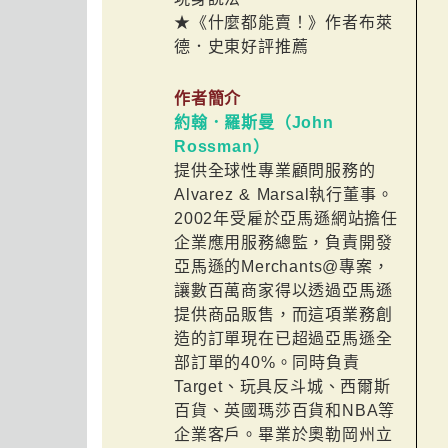
★《什麼都能賣！》作者布萊
德．史東好評推薦
作者簡介
約翰．羅斯曼（John
Rossman）
提供全球性專業顧問服務的
Alvarez & Marsal執行董事。
2002年受雇於亞馬遜網站擔任
企業應用服務總監，負責開發
亞馬遜的Merchants@專案，
讓數百萬商家得以透過亞馬遜
提供商品販售，而這項業務創
造的訂單現在已超過亞馬遜全
部訂單的40%。同時負責
Target、玩具反斗城、西爾斯
百貨、英國瑪莎百貨和NBA等
企業客戶。畢業於奧勒岡州立