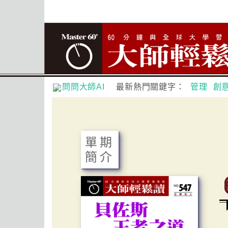
問問大師AI
最新熱門關鍵字：
管理
創
單期
簡介