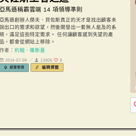
亞馬遜稱霸雲端 14 項領導準則
亞馬遜創辦人傑夫．貝佐斯真正的天才是找出顧客未
說出口的需求和欲望，然後開發出一套無人能及的系
統，滿足這些特定需求。 任何讓顧客感到失望的產
品，都會從網站上移除。
作者：
約翰．羅斯曼
2014-07-09 ／
13906
8
編輯標籤
經營管理