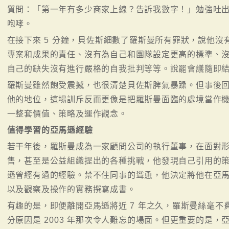
質問：「第一年有多少商家上線？告訴我數字！」勉強吐出
咆哮。
在接下來 5 分鐘，貝佐斯細數了羅斯曼所有罪狀，說他
專案和成果的責任、沒有為自己和團隊設定更高的標準、沒
自己的缺失沒有進行嚴格的自我批判等等。說罷會議隨即
羅斯曼雖然飽受震撼，也很清楚貝佐斯脾氣暴躁。但事後
他的地位，這場訓斥反而更像是把羅斯曼面臨的處境當作
一整套價值、策略及運作觀念。
值得學習的亞馬遜經驗
若干年後，羅斯曼成為一家顧問公司的執行董事，在面對
售，甚至是公益組織提出的各種挑戰，他發現自己引用的
遜曾經有過的經驗。禁不住同事的聳恿，他決定將他在亞
以及觀察及操作的實務撰寫成書。
有趣的是，即便離開亞馬遜將近 7 年之久，羅斯曼絲毫不費
分原因是 2003 年那次令人難忘的場面。但更重要的是，亞