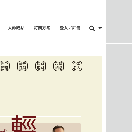
大師觀點
訂購方案
登入／註冊
經營
廣告
投資
趨勢
企業
管理
行銷
理財
網路
名人
輕