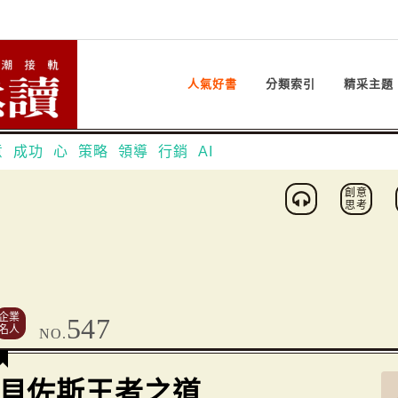
人氣好書
分類索引
精采主題
意
成功
心
策略
領導
行銷
AI
創意
思考
企業
547
名人
NO.
貝佐斯王者之道