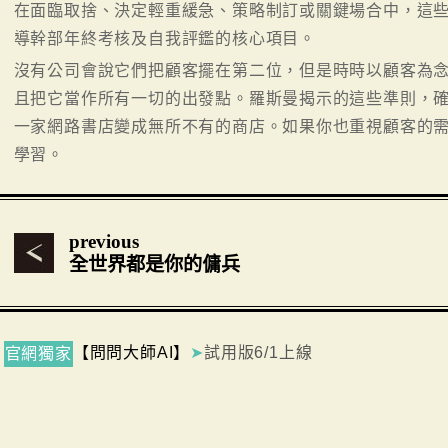
在面臨取捨、決定輕重緩急、策略制訂或關鍵場合中，這
導幹部年終考核及自我評鑑的核心項目。
沒有公司會說它們把顧客擺在第二位，但是時時以顧客為
且把它當作所有一切的出發點。羅斯曼揭示的這些準則，
一家網路書店變成無所不有的商店。如果你也重視顧客的
學習。
previous
全世界都是你的傭兵
【問問大師AI】
➤
試用版6/1上線
官網獨家