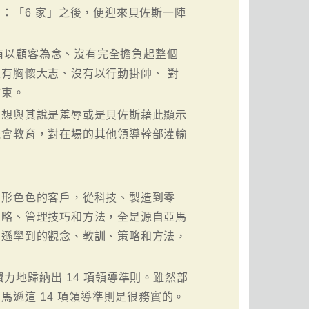
：「6 家」之後，便迎來貝佐斯一陣
沒有以顧客為念、沒有完全擔負起整個
有胸懷大志、沒有以行動掛帥、 對
結束。
回想與其說是羞辱或是貝佐斯藉此顯示
機會教育，對在場的其他領導幹部灌輸
形形色色的客戶，從科技、製造到零
策略、管理技巧和方法，全是源自亞馬
馬遜學到的觀念、教訓、策略和方法，
力地歸納出 14 項領導準則。雖然部
馬遜這 14 項領導準則是很務實的。