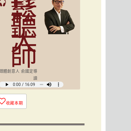
鬆
聽
大
師
媒體創意人 俞國定導
讀
收藏本期