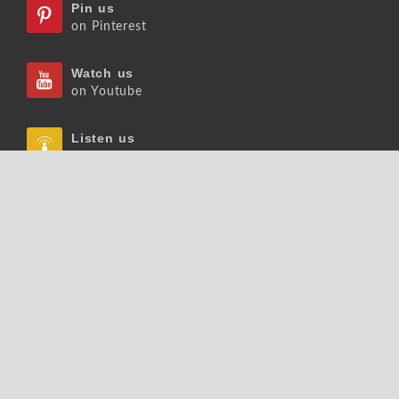
Pin us
on Pinterest
Watch us
on Youtube
Listen us
on Podcast
Follow us
on Slideshare
Copyrights © 2026 大師輕鬆讀股份有限公司 版權
所有.