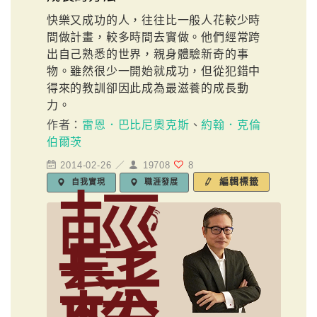
快樂又成功的人，往往比一般人花較少時
間做計畫，較多時間去實做。他們經常跨
出自己熟悉的世界，親身體驗新奇的事
物。雖然很少一開始就成功，但從犯錯中
得來的教訓卻因此成為最滋養的成長動
力。
作者：
雷恩．巴比尼奧克斯
、
約翰．克倫
伯爾茨
2014-02-26 ／
19708
8
編輯標籤
自我實現
職涯發展
輕
鬆