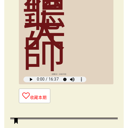
聽
大
師
媒體創意人 俞國定導讀
收藏本期