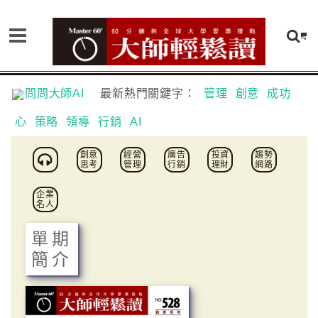
問問大師AI
最新熱門關鍵字：
管理
創意
成功
心
策略
領導
行銷
AI
創意
經營
廣告
投資
趨勢
思考
管理
行銷
理財
網路
企業
名人
單期
簡介