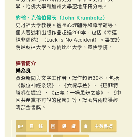
學、哈佛大學和加州大學聖地牙哥分校。
約翰．克倫伯爾茨（John Krumboltz）
史丹福大學教授。擅長心理輔導和職業輔導。
個人著述和出版作品超過200本，包括《幸運
絕非偶然》（Luck is No Accident）。畢業於
明尼蘇達大學、哥倫比亞大學、寇伊學院。
譯者簡介
樂為良
資深新聞與文字工作者，譯作超過30本，包括
《數位神經系統》、《六標準差》、《巴菲特
勝券在握2》、《正義：一場思辨之旅》、《中
國共產黨不可說的秘密》等，譯著曾兩度獲經
濟部金書獎。
目 錄
導 讀
中英書摘