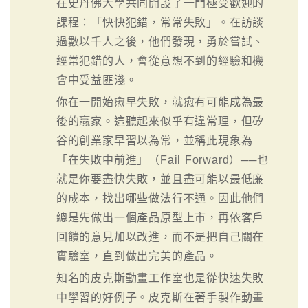
在史丹佛大學共同開設了一門極受歡迎的
課程：「快快犯錯，常常失敗」。在訪談
過數以千人之後，他們發現，勇於嘗試、
經常犯錯的人，會從意想不到的經驗和機
會中受益匪淺。
你在一開始愈早失敗，就愈有可能成為最
後的贏家。這聽起來似乎有違常理，但矽
谷的創業家早習以為常，並稱此現象為
「在失敗中前進」（Fail Forward）──也
就是你要盡快失敗，並且盡可能以最低廉
的成本，找出哪些做法行不通。因此他們
總是先做出一個產品原型上市，再依客戶
回饋的意見加以改進，而不是把自己關在
實驗室，直到做出完美的產品。
知名的皮克斯動畫工作室也是從快速失敗
中學習的好例子。皮克斯在著手製作動畫