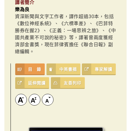
譯者簡介
樂為良
資深新聞與文字工作者，譯作超過30本，包括
《數位神經系統》、《六標準差》、《巴菲特
勝券在握2》、《正義：一場思辨之旅》、《中
國共產黨不可說的秘密》等，譯著曾兩度獲經
濟部金書獎，現在菲律賓擔任《聯合日報》副
總編輯。
目 錄
中英書摘
專家解讀
延伸閱讀
友善列印