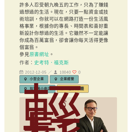
許多人忍受朝九晚五的工作，只為了賺錢
過想過的生活。現在，只要一點資金或技
術培訓，你就可以在網路打造一份生活風
格事業，根據你的專長、時間表和喜好重
新設計你想過的生活。它雖然不一定能讓
你成為百萬富翁，卻會讓你每天活得更像
個富翁。
參見
原書網址
。
作者：
史考特．福克斯
2012-12-05 ／
10040
0
小型企業
企業經營
輕
編輯標籤
拍賣與小商店