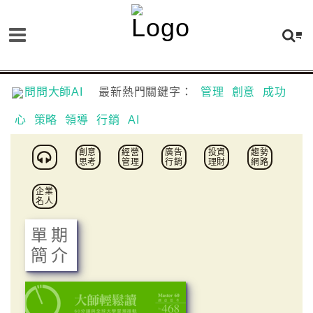
問問大師AI
最新熱門關鍵字：
管理
創意
成功
心
策略
領導
行銷
AI
創意
經營
廣告
投資
趨勢
思考
管理
行銷
理財
網路
企業
名人
單期
簡介