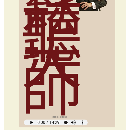
鬆
聽
大
師
媒體創意人 俞國定導讀