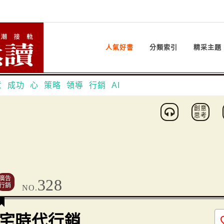
人氣好書
分類索引
精采主題
意
成功
心
策略
領導
行銷
AI
創意
思考
廣告
328
行銷
NO.
宅時代行銷