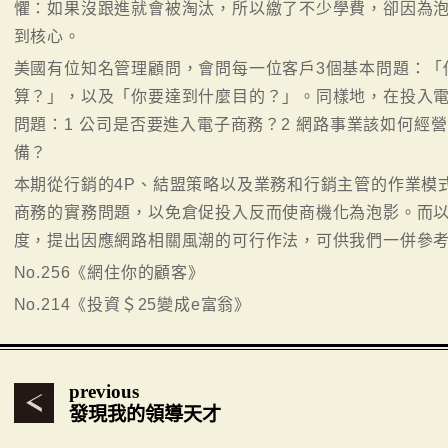
懼：如果沒跟進就會被淘汰，所以繳了不少學費，卻因為
到核心。
美國有位知名管理顧問，會問每一位客戶3個基本問題：「
算？」，以及「你要達到什麼目的？」。同樣地，在投入電
問題：1 公司是否要進入電子商務？2 網路事業該如何經
備？
本期從行銷的4P、結盟策略以及業務和行銷主管的作業模
商務的實務問題，以免倉促投入反而使商機化為泡影。而
度，提出因應網路相關風潮的可行作法，可供我們一併參
No.256《網住你的顧客》
No.214《投資＄25變成e富翁》
previous
發現我的領導天才