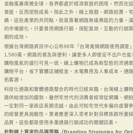
金融風暴席捲全球，各界都處於經濟衰退的困境，然而在
衰退，反而逆勢成長。除此之外，線上遊戲、網路拍賣、
績，這些產業的共同點，就是靠著網路無遠弗屆的力量，
的市場變化，只要善用網路行銷，搭配直效、互動的行銷
期的成效。
根據台灣網路資訊中心公布98年「台灣寬頻網路使用調查
1,580萬。網路的普及與便利，讓更多人即使足不出戶也
購物風氣的盛行可見一斑，線上購物已成為新型態的流通
購物平台，省下實體店鋪租金、水電費用及人事成本，通
拓客源。
科技化通路和實體通路整合的時代已經來臨，台灣線上購
路供給增加的趨勢，雖然宅世代的消費者經常從網購、網
一定對同一家商店長期忠誠。由此可知宅世代多偏向虛實
的經營更具挑戰性。業者應更深入思考針對目標族群所要
品質，這些都是使用多重通路行銷成功的關鍵因素。
針對線上買家的品牌策略（Branding Strategies for Onli