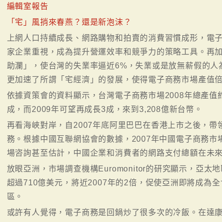
編輯室報告
「宅」風捎來春燕？還是新泡沫？
上網人口持續成長、網路購物和拍賣的消費習慣成形，電
家企業重視，成為提升營運效率和競爭力的策略工具。再加上
助瀾」，使台灣的失業率逼近6%，失業或是放無薪假的人
更加速了所謂「宅經濟」的發展，使得電子商務市場產值
依據資策會的資料顯示，台灣電子商務市場2008年總產值約
成，而2009年可望再成長3成，來到3,208億新台幣。
再看海峽對岸，自2007年底阿里巴巴在香港上市之後，
務。根據中國互聯網協會的數據，2007年中國電子商務市
場咨詢甚至估計，中國企業和消費者的網路支付總額在未來
放眼亞洲，市場調查機構Euromonitor的研究顯示，亞太
超過710億美元，將近2007年的2倍，促使亞洲即將成
區。
或許有人覺得，電子商務是回鍋炒了很多次的冷飯。在達