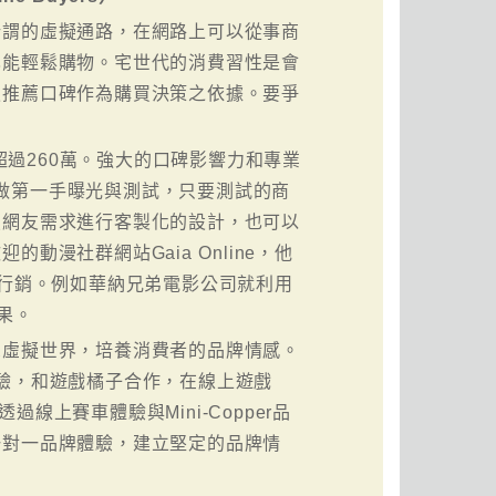
所謂的虛擬通路，在網路上可以從事商
也能輕鬆購物。宅世代的消費習性是會
賴推薦口碑作為購買決策之依據。要爭
次超過260萬。強大的口碑影響力和專業
01做第一手曝光與測試，只要測試的商
照網友需求進行客製化的設計，也可以
漫社群網站Gaia Online，他
告與行銷。例如華納兄弟電影公司就利用
效果。
軍虛擬世界，培養消費者的品牌情感。
類似的體驗，和遊戲橘子合作，在線上遊戲
過線上賽車體驗與Mini-Copper品
一對一品牌體驗，建立堅定的品牌情