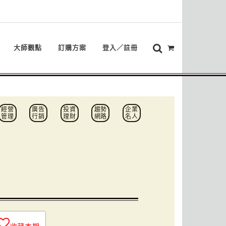
大師觀點
訂購方案
登入／註冊
經營
廣告
投資
趨勢
企業
管理
行銷
理財
網路
名人