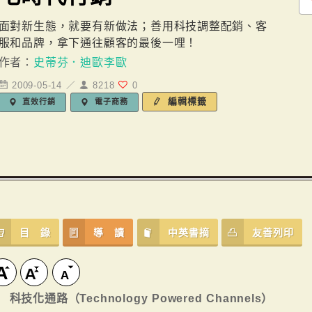
面對新生態，就要有新做法；善用科技調整配銷、客
服和品牌，拿下通往顧客的最後一哩！
作者：
史蒂芬．迪歐李歐
2009-05-14 ／
8218
0
編輯標籤
直效行銷
電子商務
目 錄
導 讀
中英書摘
友善列印
科技化通路（Technology Powered Channels）