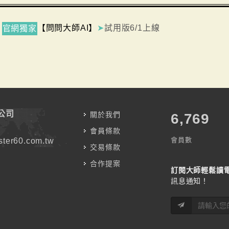
【問問大師AI】
➤
試用版6/1上線
官網獨家
公司
關於我們
7,787
會員條款
會員數
ter60.com.tw
交易條款
合作提案
訂閱大師輕鬆讀
訊息通知！