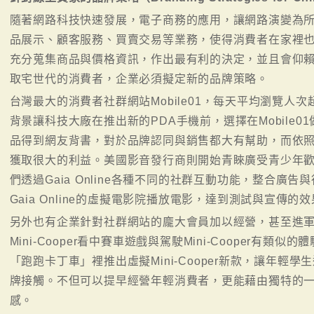
隨著網路科技快速發展，電子商務的應用，讓網路演變為
品展示、顧客服務、買賣交易等業務，使得消費者在家裡
充分蒐集商品與價格資訊，作出最有利的決定，並且會仰
取宅世代的消費者，企業必須擬定新的品牌策略。
台灣最大的消費者社群網站Mobile01，每天平均瀏覽人
背景讓科技大廠在推出新的PDA手機前，選擇在Mobile
品得到網友背書，對於品牌認同與銷售都大有幫助，而依
獲取很大的利益。美國影音發行商則開始青睞廣受青少年歡迎的動
們透過Gaia Online各種不同的社群互動功能，整合廣
Gaia Online的虛擬電影院播放電影，達到測試與宣傳的
另外也有企業針對社群網站的龐大會員加以經營，甚至進
Mini-Cooper看中賽車遊戲與駕駛Mini-Cooper有
「跑跑卡丁車」裡推出虛擬Mini-Cooper新款，讓年輕學生透
牌接觸。不但可以提早經營年輕消費者，更能藉由獨特的
感。