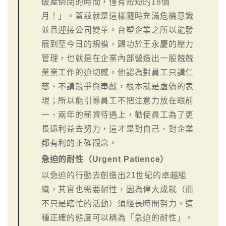
破產倒閉的時間，僅有短短的18個
月！」。蓋茲就是這樣隨時充滿危機意識
並且迎接公司變革。台塑企業之所以能發
展到至今日的規模，歸功於王永慶的壓力
管理，也就是在企業內部營造出一股兢兢
業業工作的迫切感。他認為對員工只講仁
慈、不講競爭與奉獻，根本就是虛偽的表
現；所以能引導員工不把注意力放在眼前
一、兩年的薪資待遇上，勸使員工為了更
長遠利益去努力，這才是對自己、對企業
都有利的正確觀念。
急迫的耐性（Urgent Patience）
以急迫的行動去創造出21世紀的卓越組
織，其實也需要耐性，因為偉大成就（而
不只是瞎忙的活動）須經長時間努力。這
種正確的態度可以稱為「急迫的耐性」。