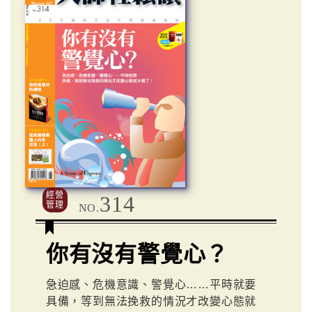
經營
314
管理
NO.
你有沒有警覺心？
急迫感、危機意識、警覺心……平時就要
具備，等到無法挽救的情況才改變心態就