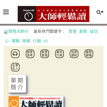
問問大師AI
最新熱門關鍵字：
管理
創意
成功
心
策略
領導
行銷
AI
創意
經營
廣告
投資
趨勢
思考
管理
行銷
理財
網路
企業
名人
單期
簡介