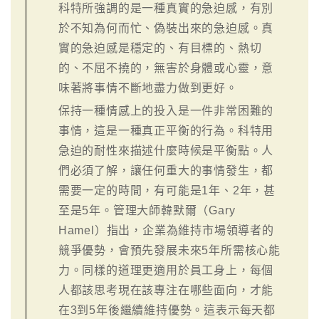
科特所強調的是一種真實的急迫感，有別
於不知為何而忙、偽裝出來的急迫感。真
實的急迫感是穩定的、有目標的、熱切
的、不屈不撓的，無害於身體或心靈，意
味著將事情不斷地盡力做到更好。
保持一種情感上的投入是一件非常困難的
事情，這是一種真正平衡的行為。科特用
急迫的耐性來描述什麼時候是平衡點。人
們必須了解，讓任何重大的事情發生，都
需要一定的時間，有可能是1年、2年，甚
至是5年。管理大師韓默爾（Gary
Hamel）指出，企業為維持市場領導者的
競爭優勢，會預先發展未來5年所需核心能
力。同樣的道理更適用於員工身上，每個
人都該思考現在該專注在哪些面向，才能
在3到5年後繼續維持優勢。這表示每天都