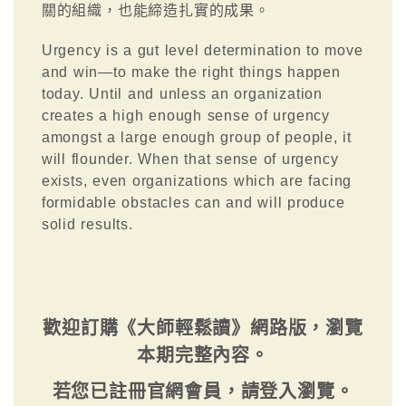
關的組織，也能締造扎實的成果。
Urgency is a gut level determination to move
and win—to make the right things happen
today. Until and unless an organization
creates a high enough sense of urgency
amongst a large enough group of people, it
will flounder. When that sense of urgency
exists, even organizations which are facing
formidable obstacles can and will produce
solid results.
歡迎訂購《大師輕鬆讀》網路版，瀏覽
本期完整內容。
若您已註冊官網會員，請登入瀏覽。