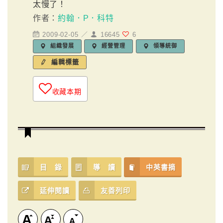
太慢了！
作者：
約翰．P．科特
2009-02-05 ／
16645
6
組織發展
經營管理
領導統御
編輯標籤
收藏本期
目 錄
導 讀
中英書摘
延伸閱讀
友善列印