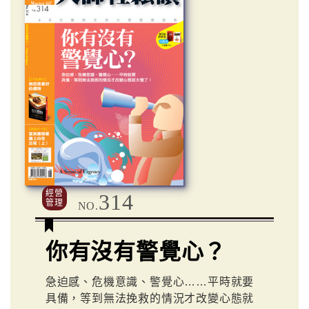
經營
314
管理
NO.
你有沒有警覺心？
急迫感、危機意識、警覺心……平時就要
具備，等到無法挽救的情況才改變心態就