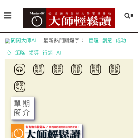
問問大師AI
最新熱門關鍵字：
管理
創意
成功
心
策略
領導
行銷
AI
創意
經營
廣告
投資
趨勢
思考
管理
行銷
理財
網路
企業
名人
單期
簡介