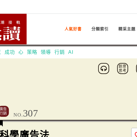
人氣好書
分類索引
精采主題
意
成功
心
策略
領導
行銷
AI
創意
思考
廣告
307
行銷
NO.
科學廣告法