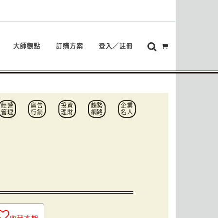
大師觀點
訂購方案
登入／註冊
經營
廣告
投資
趨勢
企業
管理
行銷
理財
網路
名人