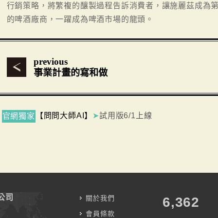
行銷策略，將繁複的釀製過程告訴消費者，讓施麗茲成為
的啤酒廠商，一躍成為啤酒市場的龍頭。
previous
事業計畫的寫和做
【問問大師AI】
➤
試用版6/1上線
官網獨家
公司
關於我們
7,787
會員條款