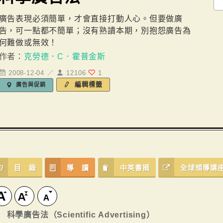
廣告表現必須簡單，才會直接打動人心。但要做廣
告，可一點都不簡單；沒有熟讀本期，別抱怨廣告為
何難做或無效！
作者：
克勞德．C．霍普金斯
2008-12-04 ／
12106
1
編輯標籤
廣告與促銷
目 錄
導 讀
中英書摘
全球領導講
科學廣告法（Scientific Advertising）