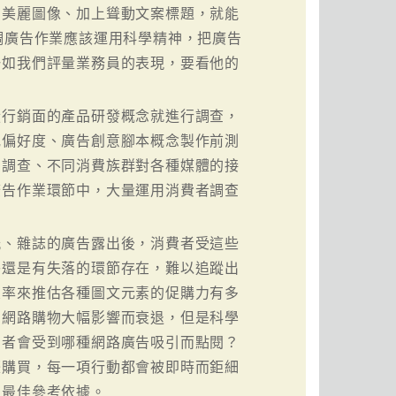
出美麗圖像、加上聳動文案標題，就能
調廣告作業應該運用科學精神，把廣告
一如我們評量業務員的表現，要看他的
從行銷面的產品研發概念就進行調查，
或偏好度、廣告創意腳本概念製作前測
知調查、不同消費族群對各種媒體的接
廣告作業環節中，大量運用消費者調查
紙、雜誌的廣告露出後，消費者受這些
乎還是有失落的環節存在，難以追蹤出
交率來推估各種圖文元素的促購力有多
到網路購物大幅影響而衰退，但是科學
用者會受到哪種網路廣告吸引而點閱？
際購買，每一項行動都會被即時而鉅細
的最佳參考依據。