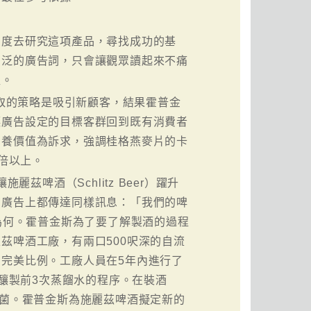
角度去研究這項產品，尋找成功的基
空泛的廣告詞，只會讓觀眾讀起來不痛
益。
採取的策略是吸引新顧客，結果霍普金
讓廣告設定的目標客群回到既有消費者
營養價值為訴求，強調桂格燕麥片的卡
1倍以上。
茲啤酒（Schlitz Beer）躍升
在廣告上都傳達同樣訊息：「我們的啤
為何。霍普金斯為了要了解製酒的過程
茲啤酒工廠，有兩口500呎深的自流
完美比例。工廠人員在5年內進行了
行釀製前3次蒸餾水的程序。在裝酒
細菌。霍普金斯為施麗茲啤酒擬定新的