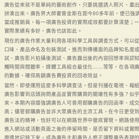
廣告從來就不是單純的藝術創作，只要挑選誘人照片、畫
拼湊出來。廣告界大師霍普金斯在距今80多年前，便已強
當成推銷員，每一項廣告投資的實際成效都要計算清楚；
實際業績有多好，廣告也該如此。
現在的廣告作業大量利用各項科學工具與調查方式，可以
口味、產品命名及包裝測試，進而到傳播面的品牌知名度
試、廣告影片拍攝後測試、廣告露出後的內容回想率與認
觸時間與閱聽率、媒體工具組合最佳化……等等，在各項
的數據，確保高額廣告費投資的回收效益。
當然，即使運用這麼多科學調查法，但是刊播在電視、報
廣告影響到店頭詢問產品並實際購買的關連性有多強？似
來。本期內容還強調廣告人可善用郵購廣告的回函率、成
高；儘管郵購廣告並非大眾廣告的主流工具，在今日更受
廣告法的精神，恰好可以在網路世界中徹底實現。網路使
進入網站或活動頁面之後的停留時間、是否留下資料或實
靡遺地記錄下來，成為廣告主和廣告人修正調整廣告表現