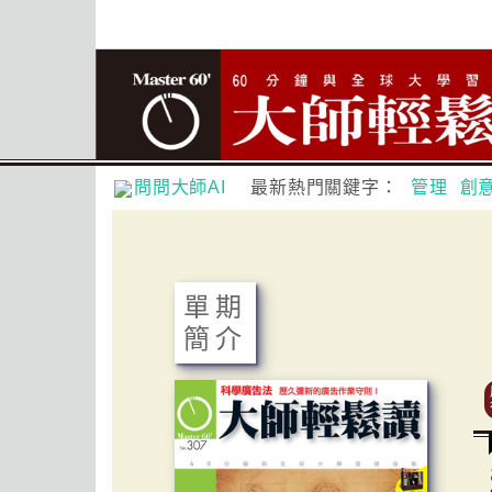
問問大師AI
最新熱門關鍵字：
管理
創
單期
簡介