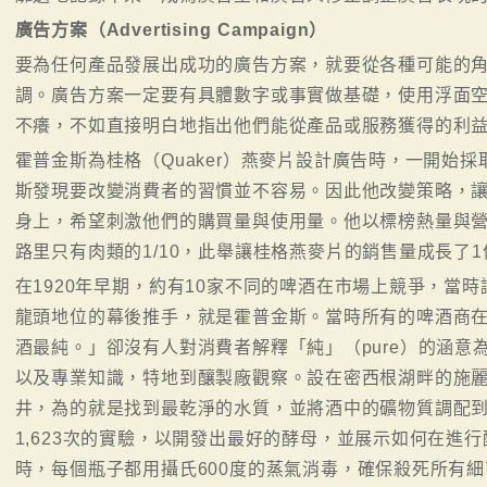
廣告方案（Advertising Campaign）
要為任何產品發展出成功的廣告方案，就要從各種可能的
調。廣告方案一定要有具體數字或事實做基礎，使用浮面
不癢，不如直接明白地指出他們能從產品或服務獲得的利
霍普金斯為桂格（Quaker）燕麥片設計廣告時，一開始
斯發現要改變消費者的習慣並不容易。因此他改變策略，
身上，希望刺激他們的購買量與使用量。他以標榜熱量與
路里只有肉類的1/10，此舉讓桂格燕麥片的銷售量成長了
在1920年早期，約有10家不同的啤酒在市場上競爭，當時讓施麗
龍頭地位的幕後推手，就是霍普金斯。當時所有的啤酒商
酒最純。」卻沒有人對消費者解釋「純」（pure）的涵意
以及專業知識，特地到釀製廠觀察。設在密西根湖畔的施麗
井，為的就是找到最乾淨的水質，並將酒中的礦物質調配到
1,623次的實驗，以開發出最好的酵母，並展示如何在進
時，每個瓶子都用攝氏600度的蒸氣消毒，確保殺死所有