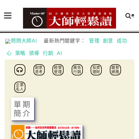
問問大師AI
最新熱門關鍵字：
管理
創意
成功
心
策略
領導
行銷
AI
創意
經營
廣告
投資
趨勢
思考
管理
行銷
理財
網路
企業
名人
單期
簡介