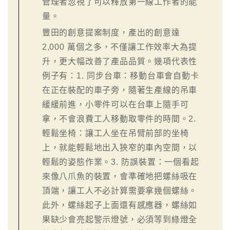
管理者忽視了可以釋放第一線工作者的能
量。
豐田的創意提案制度，產出的創意達
2,000 萬個之多，不僅讓工作效率大為提
升，更大幅改善了產品品質。幾項代表性
例子有：1. 同步台車：移動台車會自動卡
在正在裝配的車子旁，隨著生產線的吊車
緩緩前進，小零件可以在台車上隨手可
拿，不會浪費工人移動取零件的時間。2.
輕鬆坐椅：讓工人坐在吊臂前部的坐椅
上，就能輕鬆地出入狹窄的車內空間，以
輕鬆的姿態作業。3. 防誤裝置：一個看起
來像八爪魚的裝置，會準確地把螺絲吸在
頂端，讓工人不必計算需要拿幾個螺絲。
此外，螺絲起子上面還有感應器，螺絲如
果缺少會亮起警示燈號，必須等到綠燈全