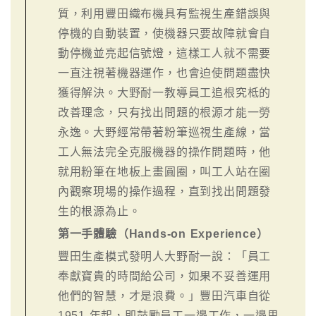
質，利用豐田織布機具有監視生產錯誤與
停機的自動裝置，使機器只要故障就會自
動停機並亮起信號燈，這樣工人就不需要
一直注視著機器運作，也會迫使問題盡快
獲得解決。大野耐一教導員工追根究柢的
改善理念，只有找出問題的根源才能一勞
永逸。大野經常帶著粉筆巡視生產線，當
工人無法完全克服機器的操作問題時，他
就用粉筆在地板上畫圓圈，叫工人站在圈
內觀察現場的操作過程，直到找出問題發
生的根源為止。
第一手體驗（Hands-on Experience）
豐田生產模式發明人大野耐一說：「員工
奉獻寶貴的時間給公司，如果不妥善運用
他們的智慧，才是浪費。」豐田汽車自從
1951 年起，即鼓勵員工一邊工作，一邊思