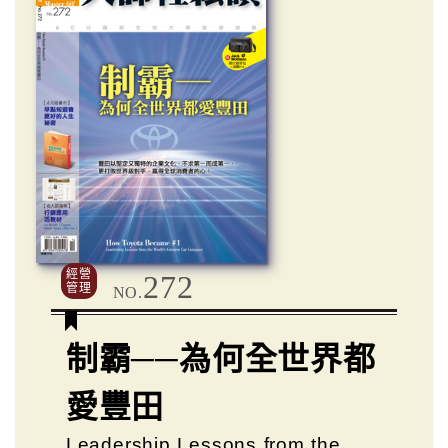
經營
272
管理
NO.
制霸──為何全世界都
愛豐田
Leadership Lessons from the