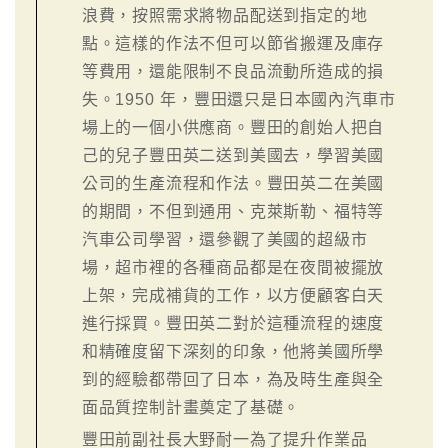
浪費，按照需求將物品配送到指定的地
點。這樣的作法不但可以節省搬運及庫存
等費用，還能限制不良品流動所造成的損
失。1950 年，豐田還只是日本國內汽車市
場上的一個小供應商。豐田的創始人把自
己的兒子豐田英二送到美國去，學習美國
公司的生產流程和作法。豐田英二在美國
的期間，不但到通用、克萊斯勒、福特等
汽車公司學習，還參觀了美國的超級市
場，超市裡的各種商品都是在夜間被擺放
上架，完成補貨的工作，以方便顧客白天
進行採買。豐田英二對於這種流程的速度
和精確度留下深刻的印象，他將美國所學
到的經驗都帶回了日本，為及時生產與全
面品質控制計畫奠定了基礎。
豐田前副社長大野耐一為了提升作業品