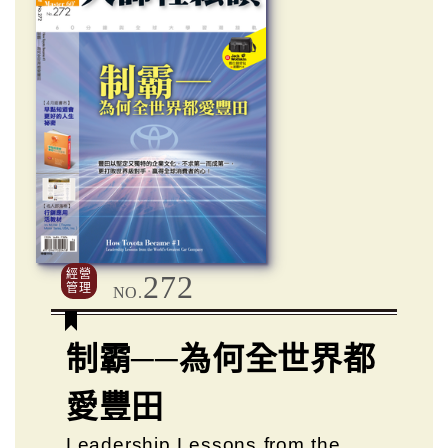
經營
272
管理
NO.
制霸──為何全世界都
愛豐田
Leadership Lessons from the