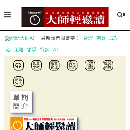
問問大師AI
最新熱門關鍵字：
管理
創意
成功
心
策略
領導
行銷
AI
創意
經營
廣告
投資
趨勢
思考
管理
行銷
理財
網路
企業
名人
單期
簡介