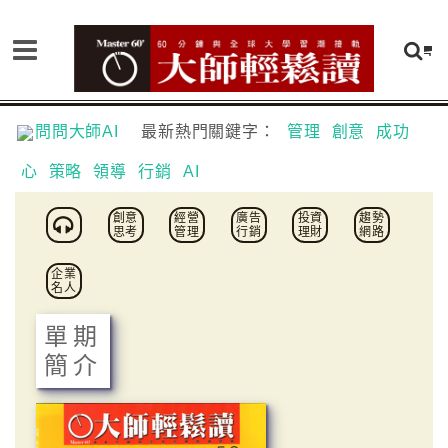
問問大師AI
最新熱門關鍵字：
管理
創意
成功
心
策略
領導
行銷
AI
創意
經營
廣告
投資
趨勢
思考
管理
行銷
理財
網路
企業
名人
單期
簡介