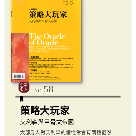
企業
58
名人
NO.
策略大玩家
艾利森與甲骨文帝國
大部分人對艾利森的個性常會有兩種截然