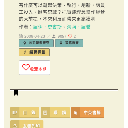
有什麼可以凝聚決策、執行、創新，讓員
工投入、顧客忠誠？把實踐理念當作經營
的大前提，不求利反而帶來更高獲利！
作者：
羅伊．史賓斯
、
海莉．羅馨
2009-04-23 ／
9057
2
公司營運研究
策略規畫
編輯標籤
收藏本期
目 錄
導 讀
中英書摘
友善列印