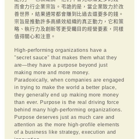
而會力行企業宗旨。弔詭的是，當企業致力於改
善世界，結果通常都會賺到比過去還要多的錢。
宗旨是推動許多高績效組織的真正動力，它和策
略、執行力及創新等更受矚目的經營要素，同樣
值得關心和注意。
High-performing organizations have a
"secret sauce" that makes them what they
are—they have a purpose beyond just
making more and more money.
Paradoxically, when companies are engaged
in trying to make the world a better place,
they generally end up making more money
than ever. Purpose is the real driving force
behind many high-performing organizations.
Purpose deserves just as much care and
attention as the more high-profile elements
of a business like strategy, execution and