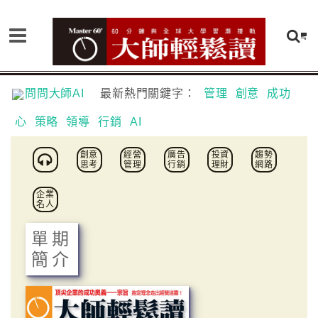
問問大師AI
最新熱門關鍵字：
管理
創意
成功
心
策略
領導
行銷
AI
創意
經營
廣告
投資
趨勢
思考
管理
行銷
理財
網路
企業
名人
單期
簡介