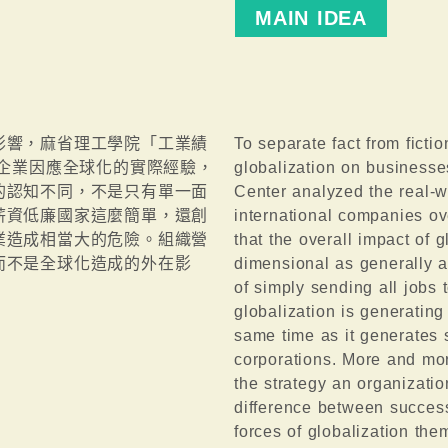
MAIN IDEA
影響，麻省理工學院「工業績
To separate fact from ficti
國企業因應全球化的實際經驗，
globalization on businesse
的認知不同，不是只有單一面
Center analyzed the real-w
薪資低廉國家這麼簡單，還創
international companies ov
業造成相當大的危險。組織營
that the overall impact of g
而不是全球化造成的外在影
dimensional as generally a
of simply sending all jobs 
globalization is generating
same time as it generates s
corporations. More and more
the strategy an organizati
difference between success 
forces of globalization th