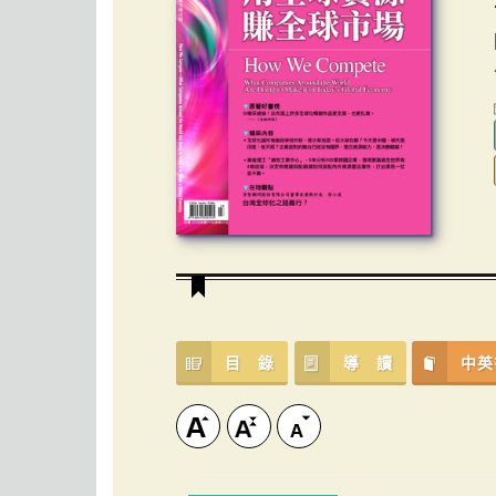
目 錄
導 讀
中英