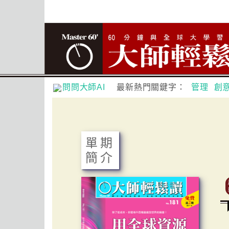
問問大師AI
最新熱門關鍵字：
管理
創
單期
簡介