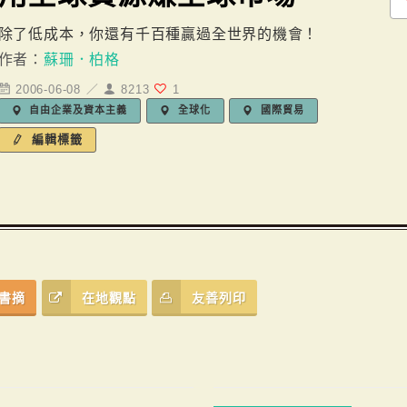
除了低成本，你還有千百種贏過全世界的機會！
作者：
蘇珊．柏格
2006-06-08 ／
8213
1
自由企業及資本主義
全球化
國際貿易
編輯標籤
書摘
在地觀點
友善列印