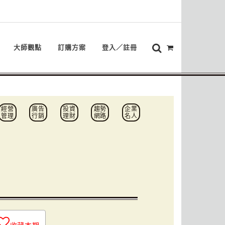
大師觀點
訂購方案
登入／註冊
經營
廣告
投資
趨勢
企業
管理
行銷
理財
網路
名人