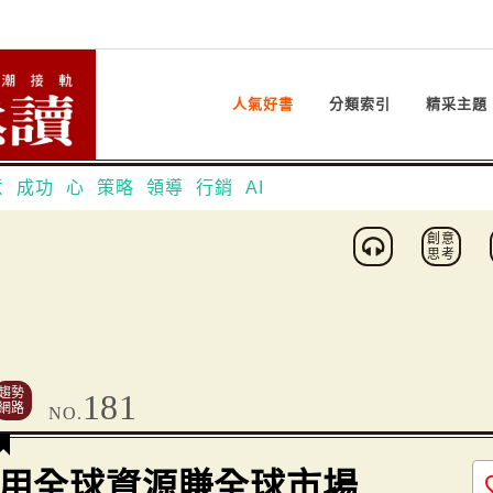
人氣好書
分類索引
精采主題
意
成功
心
策略
領導
行銷
AI
創意
思考
趨勢
181
網路
NO.
用全球資源賺全球市場