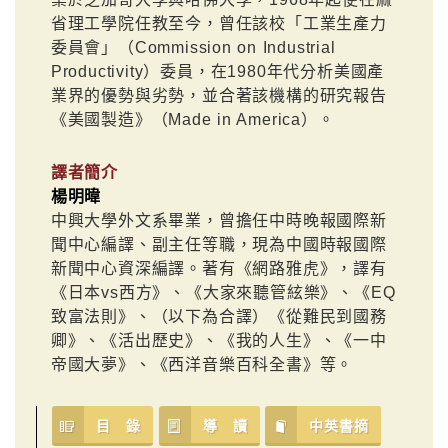
省理工學院任教至今，曾任該校「工業生產力
委員會」（Commission on Industrial
Productivity）委員，在1980年代分析美國產
業界的優勢與劣勢，並合著該機構的研究報告
《美國製造》（Made in America）。
譯者簡介
楊明暐
中興大學外文系畢業，曾擔任中時晚報國際新
聞中心編譯、副主任等職，現為中國時報國際
新聞中心資深編譯。著有《網路雅虎》，譯有
《日本vs西方》、《大家來聽管絃樂》、《EQ
致富法則》、（以下為合譯）《從難民到國務
卿》、《活出歷史》、《我的人生》、《一中
帝國大夢》、《西洋音樂百科全書》等。
目 錄
導 讀
中英書摘