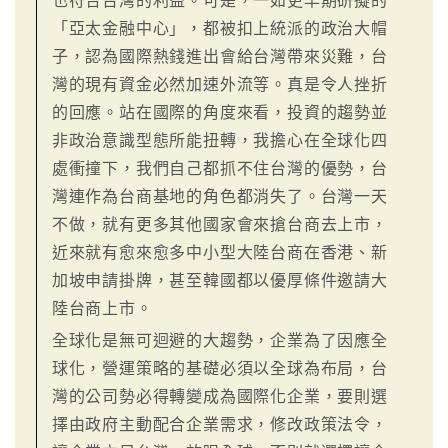
也符合台灣的利益。可是，一如更早期研擬的
「亞太金融中心」，都被扣上統派的政治大帽
子，認為國際熱錢進出會給台灣帶來災難，台
灣的現有資金必然加速外流等。真是令人挫折
的回應。站在國際的角度來看，投資的趨勢並
非政治意識型態所能扭轉，我擔心在全球化四
處衝撞下，我們自己都抓不住台灣的優勢，台
灣連作為台商基地的角色都消失了。台灣一天
不做，就有更多其他國家會來搶台商去上市，
近來就有愈來愈多中小型大陸台商在香港、新
加坡申請掛牌，甚至韓國都以優厚條件邀請大
陸台商上市。
全球化是無可迴避的大趨勢，企業為了因應全
球化，營運策略的基礎必須以全球為布局，台
灣的公司勢必得轉變成為國際化企業，要則選
擇由政府主動配合企業需求，修改政策法令，