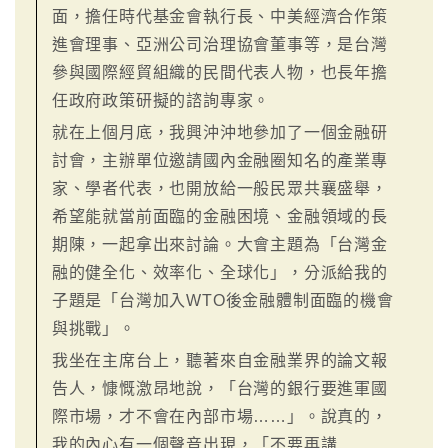
面，擔任時代基金會執行長、中美經濟合作策
進會理事、亞洲公司治理協會董事等，是台灣
參與國際經貿組織的民間代表人物，也長年擔
任政府政策研擬的諮詢專家。
就在上個月底，我興沖沖地參加了一個金融研
討會，主辦單位邀請國內金融圈知名的產業專
家、學者代表，也開放給一般民眾共襄盛舉，
希望能就當前面臨的金融困境、金融領域的長
期陳，一起拿出來討論。大會主題為「台灣金
融的健全化、效率化、全球化」，分派給我的
子題是「台灣加入WTO後金融體制面臨的機會
與挑戰」。
我坐在主席台上，聽著來自金融業界的論文報
告人，慷慨激昂地說，「台灣的銀行要進軍國
際市場，才不會在內部市場……」。說真的，
我的內心有一個聲音出現，「不要再講