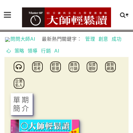
問問大師AI
最新熱門關鍵字：
管理
創意
成功
心
策略
領導
行銷
AI
創意
經營
廣告
投資
趨勢
思考
管理
行銷
理財
網路
企業
名人
單期
簡介