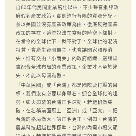
自80年代民間企業茁壯以來，不少聲音批評政
府假名產業政策，實則進行有限的資源分配，
並以美國並沒有產業政策為由，徹底反對產業
政策的存在。這些說法在當時的時空下都對，
在當今的全球化下，就不對了。全球化的混淆
特質，會產生帝國霸主，也會讓國家疆界消
失，惟有交由「小而美」的政府組織，嚴謹規
畫配合全球布局的產業政策，企業才不至於迷
失，才能以母國為傲。
「中華民國」或「台灣」都是國際要打壓的目
標，我們沒有必要以卵擊石。迎合全球化的趨
勢，如火如荼的台灣正名運動，若能稍做突
破，在名稱前面冠上「亞洲」或「亞太」，把
台灣的格局做大、讓正名更正。例如，台灣的
農業科技超越世界標準，台灣的內需市場又顯