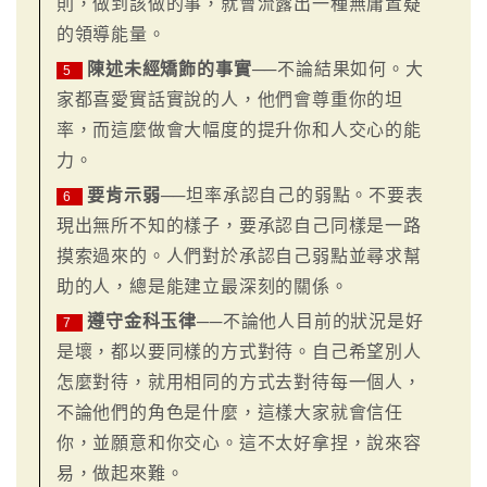
則，做到該做的事，就會流露出一種無庸置疑
的領導能量。
陳述未經矯飾的事實
──不論結果如何。大
5
家都喜愛實話實說的人，他們會尊重你的坦
率，而這麼做會大幅度的提升你和人交心的能
力。
要肯示弱
──坦率承認自己的弱點。不要表
6
現出無所不知的樣子，要承認自己同樣是一路
摸索過來的。人們對於承認自己弱點並尋求幫
助的人，總是能建立最深刻的關係。
遵守金科玉律
──不論他人目前的狀況是好
7
是壞，都以要同樣的方式對待。自己希望別人
怎麼對待，就用相同的方式去對待每一個人，
不論他們的角色是什麼，這樣大家就會信任
你，並願意和你交心。這不太好拿捏，說來容
易，做起來難。