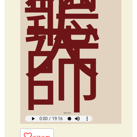
聽
大
師
俞國定導讀