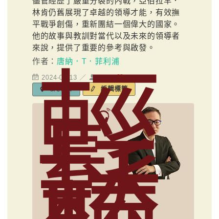
儘管經歷了嚴重分裂的內戰，亞伯拉罕．
林肯仍舊展現了卓越的領導才能，有效撫
平戰爭創傷，重新團結一個偉大的國家。
他的故事與教訓對當代以及未來的領導者
來說，提供了重要的參考與啟發。
作者：
唐納．T．菲利浦
輕
2024-03-13 ／
6258
3
編輯標籤
領導統御
鬆