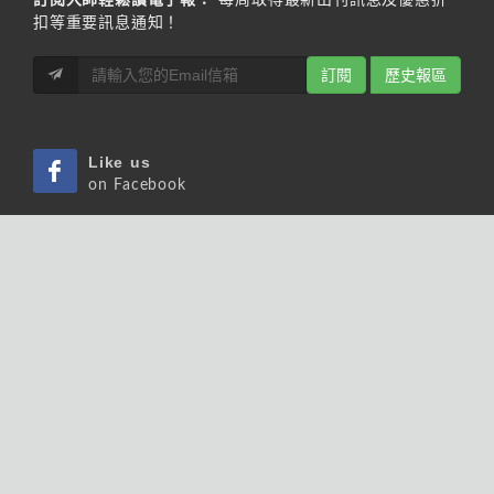
扣等重要訊息通知！
訂閱
歷史報區
Like us
on Facebook
Pin us
on Pinterest
Watch us
on Youtube
Listen us
on Podcast
Follow us