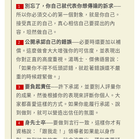
別忘了，你自己就代表你想傳達的訴求
──
1
所以你必須交心的第一個對象，就是你自己。
接受真正的自己，真心相信自己要提出的內
容，坦然做自己。
公開承認自己的錯誤
──必要時還要加以補
2
償。這麼做會大大增強你的可信度，並表現出
你對正直的高度重視。湯瑪士．傑佛遜曾說：
「如果你不得不低頭認錯，就趁著錯誤還不嚴
重的時候趕緊做。」
要負起責任
──許下承諾，並要別人評量你
3
的成果，然後根據你的表現來評斷你個人。大
家都喜愛這樣的方式。如果你能履行承諾、說
到做到，就可以營造出信任的氛圍。
身先士卒
──要做到言行一致，這樣你才有
4
資格說：「跟我走！」領導者如果能以身作