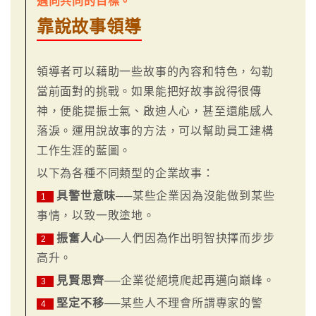
邁向共同的目標。
靠說故事領導
領導者可以藉助一些故事的內容和特色，勾勒
當前面對的挑戰。如果能把好故事說得很傳
神，便能提振士氣、啟迪人心，甚至還能感人
落淚。運用說故事的方法，可以幫助員工建構
工作生涯的藍圖。
以下為各種不同類型的企業故事：
具警世意味
──某些企業因為沒能做到某些
1
事情，以致一敗塗地。
振奮人心
──人們因為作出明智抉擇而步步
2
高升。
見賢思齊
──企業從絕境爬起再邁向巔峰。
3
堅定不移
──某些人不理會所謂專家的警
4