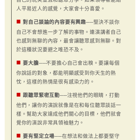
人平易近人的感覺，大家會十分喜愛。
■
對自己談論的內容要有興趣
──堅決不談你
自己不會想進一步了解的事物。連演講者自己
也感到無聊的內容，最會讓聽眾感到無聊。對
於這種狀況要避之唯恐不及。
■
要大膽
──不要擔心自己會出糗。要讓每個
你說話的對象，都能明顯感受到你天生的熱
忱，這樣的熱情是很有感染力的。
■
跟聽眾緊密互動
──注視他們的眼睛，打動
他們，讓你的演說就像是在和每位聽眾談話一
樣。幫助大家達成他們關心的目標，他們就會
覺你的演說非常具領袖魅力。
■
要有堅定立場
──在想法和做法上都要堅守