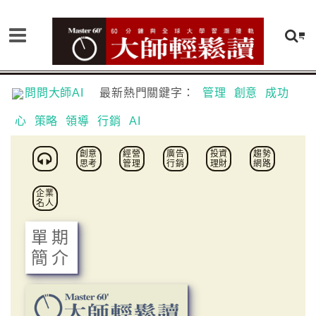
問問大師AI
最新熱門關鍵字：
管理
創意
成功
心
策略
領導
行銷
AI
創意
經營
廣告
投資
趨勢
思考
管理
行銷
理財
網路
企業
名人
單期
簡介