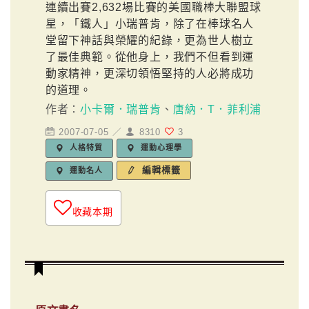
連續出賽2,632場比賽的美國職棒大聯盟球
星，「鐵人」小瑞普肯，除了在棒球名人
堂留下神話與榮耀的紀錄，更為世人樹立
了最佳典範。從他身上，我們不但看到運
動家精神，更深切領悟堅持的人必將成功
的道理。
作者：
小卡爾．瑞普肯
、
唐納．T．菲利浦
2007-07-05 ／
8310
3
人格特質
運動心理學
編輯標籤
運動名人
收藏本期