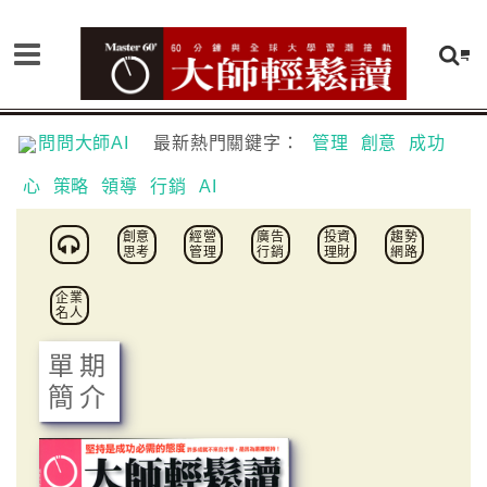
問問大師AI
最新熱門關鍵字：
管理
創意
成功
心
策略
領導
行銷
AI
創意
經營
廣告
投資
趨勢
思考
管理
行銷
理財
網路
企業
名人
單期
簡介