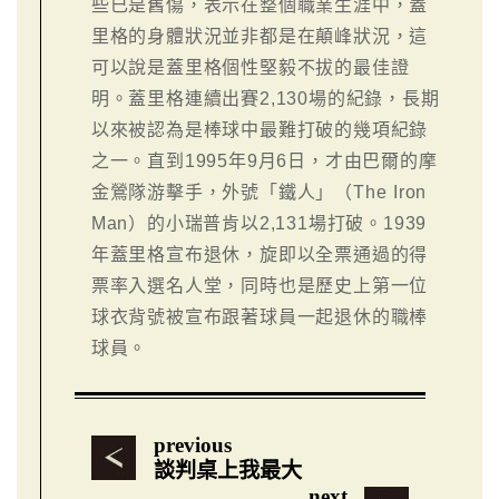
些已是舊傷，表示在整個職業生涯中，蓋
里格的身體狀況並非都是在顛峰狀況，這
可以說是蓋里格個性堅毅不拔的最佳證
明。蓋里格連續出賽2,130場的紀錄，長期
以來被認為是棒球中最難打破的幾項紀錄
之一。直到1995年9月6日，才由巴爾的摩
金鶯隊游擊手，外號「鐵人」（The Iron
Man）的小瑞普肯以2,131場打破。1939
年蓋里格宣布退休，旋即以全票通過的得
票率入選名人堂，同時也是歷史上第一位
球衣背號被宣布跟著球員一起退休的職棒
球員。
previous
談判桌上我最大
next