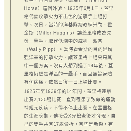
著稱，也因此獲得「鐵馬」（The Iron
Horse）這個外號。1925年6月1日，蓋里
格代替攻擊火力不出色的游擊手上場打
擊。次日，當時的洋基隊總教練米勒．霍
金斯（Miller Huggins）讓蓋里格成為先
發一壘手，取代低潮中的威利．派普
（Wally Pipp）。當時霍金斯的目的是增
強洋基的打擊火力，讓蓋里格上場只是其
中一個方案。沒有人想到過了14年後，蓋
里格仍然是洋基的一壘手，而且無論身體
有何病痛，依然日復一日上場比賽。
1925年至1939年的14年間，蓋里格連續
出賽2,130場比賽，直到罹患了致命的運動
神經元疾病，不得不停止出賽。在蓋里格
的生涯晚期，他接受X光檢查後才發現，自
己的雙手共有17處骨折，有些是新傷，有