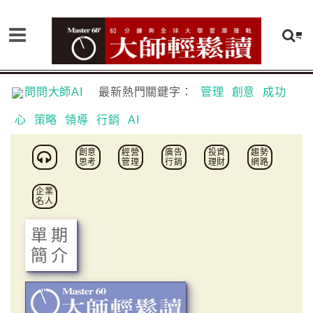
問問大師AI
最新熱門關鍵字：
管理
創意
成功
心
策略
領導
行銷
AI
創意
經營
廣告
投資
趨勢
思考
管理
行銷
理財
網路
企業
名人
單期
簡介