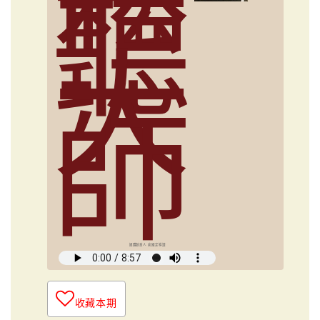
聽
大
師
媒體創意人 俞國定導讀
收藏本期