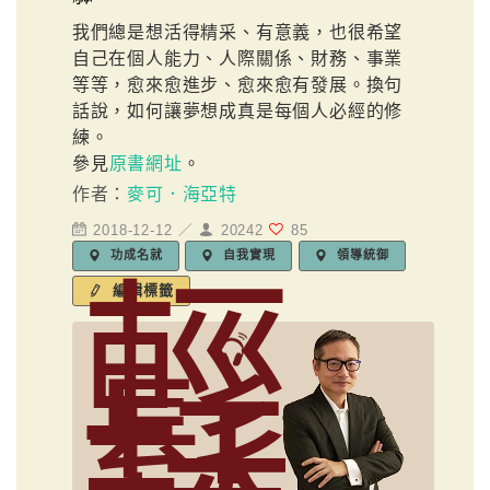
我們總是想活得精采、有意義，也很希望
自己在個人能力、人際關係、財務、事業
等等，愈來愈進步、愈來愈有發展。換句
話說，如何讓夢想成真是每個人必經的修
練。
參見
原書網址
。
作者：
麥可．海亞特
2018-12-12 ／
20242
85
功成名就
自我實現
領導統御
輕
編輯標籤
鬆