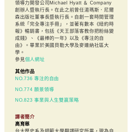
領導力開發公司Michael Hyatt ＆ Company
創辦人暨執行長。在此之前曾任湯瑪斯．尼爾
森出版社董事長暨執行長。自創一套時間管理
系統「完全專注手冊」，並著有數本《紐約時
報》暢銷書，包括《天王部落客教你把粉絲變
成錢》、《最棒的一年》以及《專注的自
由》。畢業於美國貝勒大學及麥連納社區大
學。
參見
個人網址
其他作品
NO.736 專注的自由
NO.774 願景領導
NO.823 事業與人生雙贏策略
譯者簡介
高育慈
台大歷史系及師範大學翻譯研究所畢，現為自