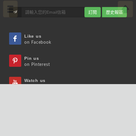
訂閱
歷史報區
Like us
on Facebook
Pin us
on Pinterest
Watch us
on Youtube
Listen us
on Podcast
Follow us
on Slideshare