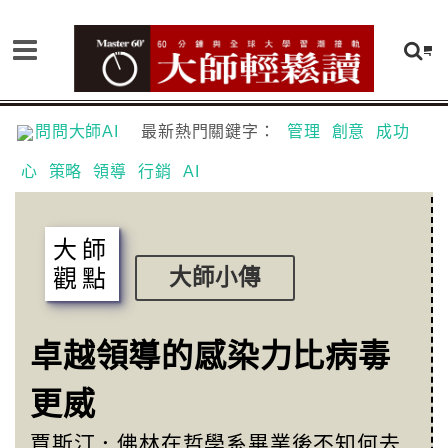
問問大師AI
最新熱門關鍵字：
管理
創意
成功
心
策略
領導
行銷
AI
大師
觀點
大師小傳
卓越領導的感染力比病毒
更威
賈斯汀．佛林在哲學系畢業後不知何去