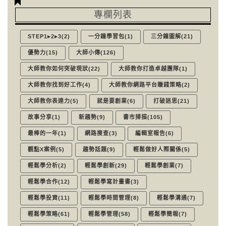
專欄列表
STEP1▸2▸3(2)
一分鐘學習包(1)
三分鐘圖解(21)
優勢力(15)
大師小傳(126)
大師教你如何突破現狀(22)
大師教你打造卓越團隊(1)
大師教你找到好工作(4)
大師教你網路平台賺錢策略(2)
大師教你表達力(5)
就是要創業(6)
打破迷思(21)
故事分享(1)
新趨勢(9)
書市掃描(105)
最棒的一年(1)
網路搜查(3)
編輯室報告(6)
觀點X案例(5)
趨勢話題(9)
輕鬆做好人際關係(5)
輕鬆學分析(2)
輕鬆學創新(29)
輕鬆學創業(7)
輕鬆學合作(12)
輕鬆學寫計畫書(3)
輕鬆學投資(11)
輕鬆學時間管理(8)
輕鬆學溝通(7)
輕鬆學策略(61)
輕鬆學管理(58)
輕鬆學簡報(7)