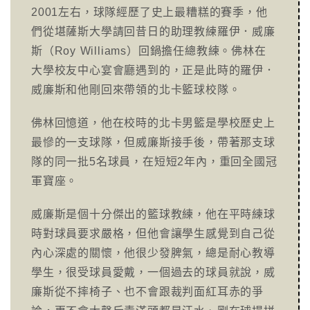
2001左右，球隊經歷了史上最糟糕的賽季，他
們從堪薩斯大學請回昔日的助理教練羅伊．威廉
斯（Roy Williams）回鍋擔任總教練。佛林在
大學校友中心宴會廳遇到的，正是此時的羅伊．
威廉斯和他剛回來帶領的北卡籃球校隊。
佛林回憶道，他在校時的北卡男籃是學校歷史上
最慘的一支球隊，但威廉斯接手後，帶著那支球
隊的同一批5名球員，在短短2年內，重回全國冠
軍寶座。
威廉斯是個十分傑出的籃球教練，他在平時練球
時對球員要求嚴格，但他會讓學生感覺到自己從
內心深處的關懷，他很少發脾氣，總是耐心教導
學生，很受球員愛戴，一個過去的球員就說，威
廉斯從不摔椅子、也不會跟裁判面紅耳赤的爭