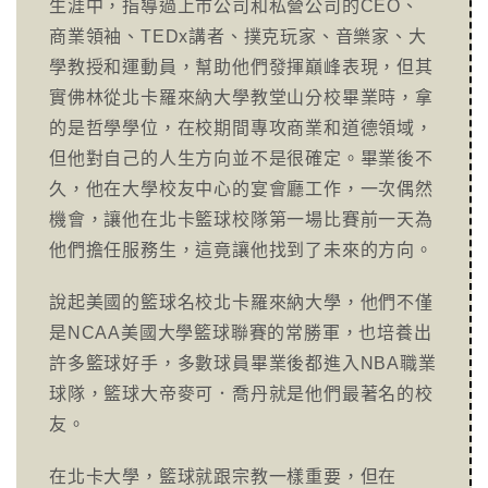
生涯中，指導過上市公司和私營公司的CEO、
商業領袖、TEDx講者、撲克玩家、音樂家、大
學教授和運動員，幫助他們發揮巔峰表現，但其
實佛林從北卡羅來納大學教堂山分校畢業時，拿
的是哲學學位，在校期間專攻商業和道德領域，
但他對自己的人生方向並不是很確定。畢業後不
久，他在大學校友中心的宴會廳工作，一次偶然
機會，讓他在北卡籃球校隊第一場比賽前一天為
他們擔任服務生，這竟讓他找到了未來的方向。
說起美國的籃球名校北卡羅來納大學，他們不僅
是NCAA美國大學籃球聯賽的常勝軍，也培養出
許多籃球好手，多數球員畢業後都進入NBA職業
球隊，籃球大帝麥可．喬丹就是他們最著名的校
友。
在北卡大學，籃球就跟宗教一樣重要，但在