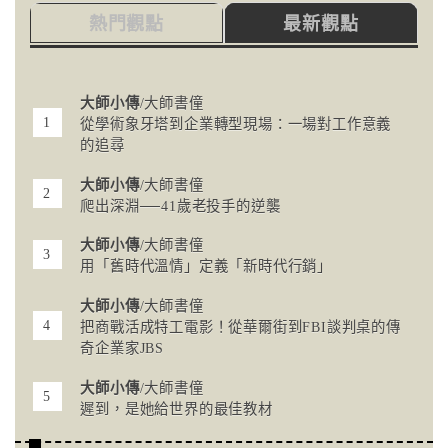
熱門觀點
最新觀點
大師小傳
/大師書僮
從學術象牙塔到企業轉型現場：一場對工作意義
的追尋
大師小傳
/大師書僮
爬出深淵──41歲老投手的逆襲
大師小傳
/大師書僮
用「舊時代溫情」定義「新時代行銷」
大師小傳
/大師書僮
把商戰活成特工電影！從華爾街到FBI談判桌的傳
奇企業家JBS
大師小傳
/大師書僮
遲到，是她給世界的最佳教材