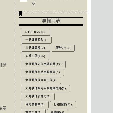
材
專欄列表
STEP1▸2▸3(2)
一分鐘學習包(1)
三分鐘圖解(21)
優勢力(15)
大師小傳(126)
大師教你如何突破現狀(22)
用恐
大師教你打造卓越團隊(1)
大師教你找到好工作(4)
大師教你網路平台賺錢策略(2)
大師教你表達力(5)
就是要創業(6)
打破迷思(21)
聽眾
故事分享(1)
新趨勢(9)