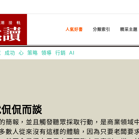
人氣好書
分類索引
精采主題
意
成功
心
策略
領導
行銷
AI
就侃侃而談
的簡報，並且觸發聽眾採取行動，是商業領域
多數人從來沒有這樣的體驗，因為只要老闆要