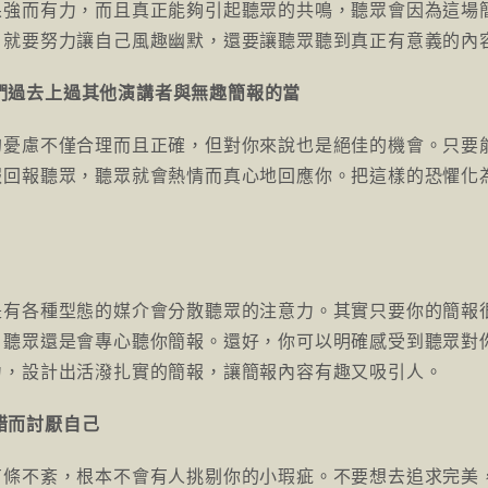
果強而有力，而且真正能夠引起聽眾的共鳴，聽眾會因為這場
，就要努力讓自己風趣幽默，還要讓聽眾聽到真正有意義的內
他們過去上過其他演講者與無趣簡報的當
的憂慮不僅合理而且正確，但對你來說也是絕佳的機會。只要
報回報聽眾，聽眾就會熱情而真心地回應你。把這樣的恐懼化
是有各種型態的媒介會分散聽眾的注意力。其實只要你的簡報
，聽眾還是會專心聽你簡報。還好，你可以明確感受到聽眾對
力，設計出活潑扎實的簡報，讓簡報內容有趣又吸引人。
錯而討厭自己
有條不紊，根本不會有人挑剔你的小瑕疵。不要想去追求完美