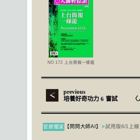
NO.172 上台簡報一條龍
previous
培養好奇功力 6 嘗試
〈
【問問大師AI】
➤
試用版6/1上線
官網獨家