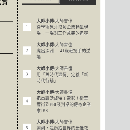
其實
大師小傳
/大師書僮
從學術象牙塔到企業轉型現
場：一場對工作意義的追尋
大師小傳
/大師書僮
爬出深淵──41歲老投手的逆
襲
大師小傳
/大師書僮
用「舊時代溫情」定義「新
時代行銷」
大師小傳
/大師書僮
把商戰活成特工電影！從華
爾街到FBI談判桌的傳奇企業
家JBS
大師小傳
/大師書僮
遲到，是她給世界的最佳教