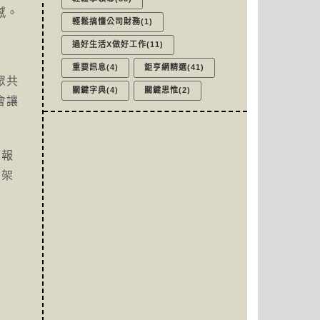
感。
輕鬆搞懂公司財務(1)
過好生活X做好工作(11)
重要訊息(4)
鉅亨網精選(41)
眾共
關鍵字典(4)
關鍵思惟(2)
會讓
簡報
個架