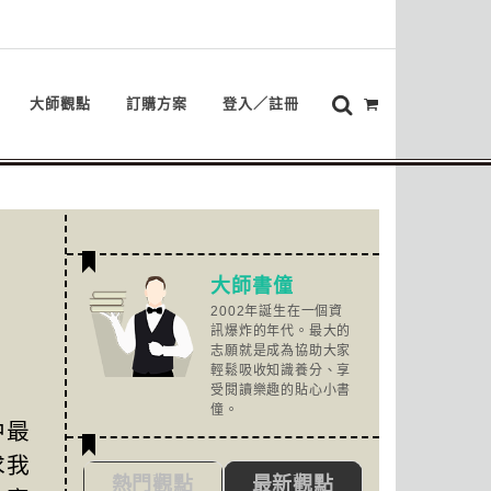
大師觀點
訂購方案
登入／註冊
大師書僮
2002年誕生在一個資
訊爆炸的年代。最大的
志願就是成為協助大家
輕鬆吸收知識養分、享
受閱讀樂趣的貼心小書
僮。
中最
求我
熱門觀點
最新觀點