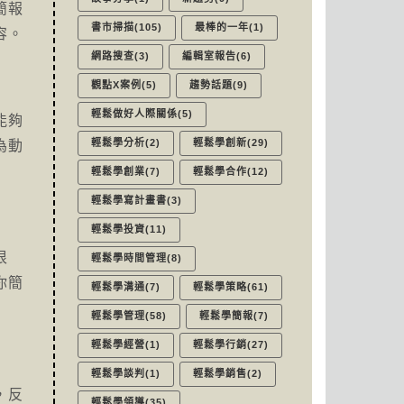
簡報
書市掃描(105)
最棒的一年(1)
容。
網路搜查(3)
編輯室報告(6)
觀點X案例(5)
趨勢話題(9)
輕鬆做好人際關係(5)
能夠
輕鬆學分析(2)
輕鬆學創新(29)
為動
輕鬆學創業(7)
輕鬆學合作(12)
輕鬆學寫計畫書(3)
輕鬆學投資(11)
很
輕鬆學時間管理(8)
你簡
輕鬆學溝通(7)
輕鬆學策略(61)
輕鬆學管理(58)
輕鬆學簡報(7)
輕鬆學經營(1)
輕鬆學行銷(27)
輕鬆學談判(1)
輕鬆學銷售(2)
，反
輕鬆學領導(35)