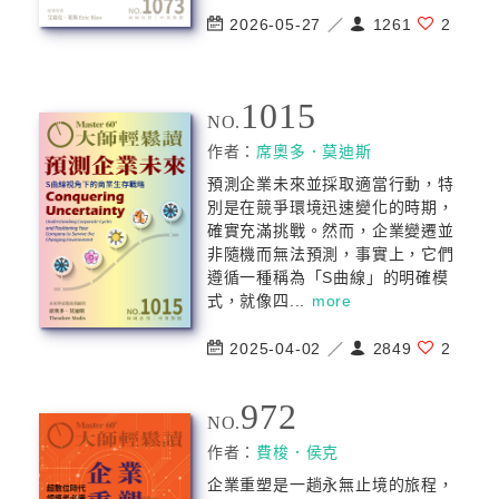
2026-05-27 ／
1261
2
1015
NO.
作者：
席奧多．莫迪斯
預測企業未來並採取適當行動，特
別是在競爭環境迅速變化的時期，
確實充滿挑戰。然而，企業變遷並
非隨機而無法預測，事實上，它們
遵循一種稱為「S曲線」的明確模
式，就像四...
more
2025-04-02 ／
2849
2
972
NO.
作者：
費梭．侯克
企業重塑是一趟永無止境的旅程，