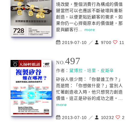
境改變，整個消費行為構成的價值
鏈當然可以也應該不斷破壞與重新
創造，以便更貼近顧客的需求。如
果你仍一心捍衛原本的價值鏈，那
麼與顧客行...
more
2019-07-10 ／
9700
11
497
NO.
作者：
黛博拉．培里．皮斯辛
矽谷人很少問：「你替誰工作？」
而是問：「你想做什麼？」當別人
忙著創造收入時，他只想努力創造
價值，這正是矽谷的成功之道。...
more
2013-07-10 ／
10232
2