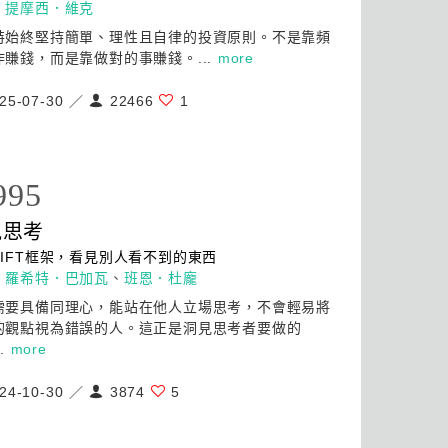
：
提摩西．維克
特始終堅持簡單、理性且自律的投資原則。不是靠頻
作賺錢，而是靠
做
對的事賺錢。...
more
25-07-30 ／
22466
1
995
見思考
SIFT框架，看見別人看不到的東西
：
羅希特．巴加瓦
、
班恩．杜龐
需要具備同理心，能站在他人立場思考，不會輕易將
的觀點視為錯誤的人。這正是洞見思考者要
做
的
..
more
24-10-30 ／
3874
5