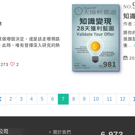
NO.
知識
業
作者
將你
該
做
哪個決定，或是該走哪條路
張旗
。此時，唯有發揮深入研究的熱
後...
20
273
2
(current)
2
3
4
5
6
7
8
9
10
11
12
公司
關於我們
7,787