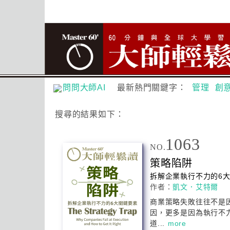
問問大師AI
最新熱門關鍵字：
管理
創
搜尋
的結果如下：
1063
NO.
策略陷阱
拆解企業執行不力的6
作者：
凱文．艾特爾
商業策略失敗往往不是
因，更多是因為執行不
道...
more