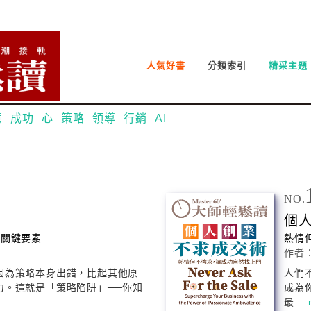
人氣好書
分類索引
精采主題
意
成功
心
策略
領導
行銷
AI
NO.
個
大關鍵要素
熱情
作者
因為策略本身出錯，比起其他原
人們
力。這就是「策略陷阱」──你知
成為
最...