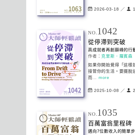
2026-03-18 ／
1
1042
NO.
從停滯到突破
高成就者再創巔峰的行
作者：
克里斯．羅賓森
如果你開始覺得「這樣
接管你的生活。要擺脫
而...
more
2025-10-08 ／
2
1035
NO.
百萬富翁里程碑
邁向7位數收入的簡單