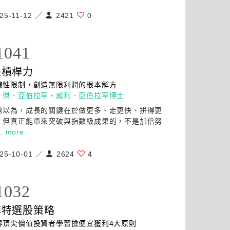
25-11-12 ／
2421
0
1041
長槓桿力
線性限制，創造無限利潤的根本解方
：
傑．亞伯拉罕
、
威利．亞伯拉罕博士
常以為，成長的關鍵在於
做
更多、走更快、拼得更
。但真正能帶來突破與指數級成果的，不是加倍努
..
more
25-10-01 ／
2624
4
1032
菲特選股策略
界頂尖價值投資者學習撿便宜獲利4大原則