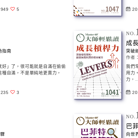
949
5
20
NO.
成
動指南
突破
作者
就好」了，很可能就是自滿在偷偷
我們
這種自滿，不是單純地更賣力，
用力
力，.
235
3
20
NO.
巴
步驟
向世