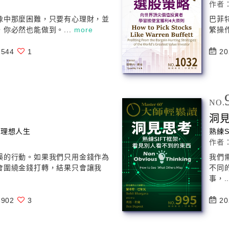
作者
像中那麼困難，只要有心理財，並
巴菲
，你必然也能
做
到。...
more
繁操
544
1
20
NO.
洞
的理想人生
熟練
作者
誤的行動。如果我們只用金錢作為
我們
會圍繞金錢打轉，結果只會讓我
不同
事，.
902
3
20