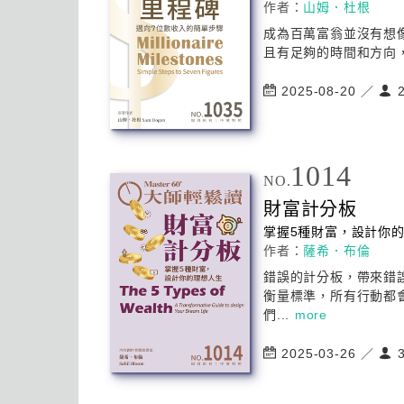
作者：
山姆．杜根
成為百萬富翁並沒有想
且有足夠的時間和方向
2025-08-20 ／
2
1014
NO.
財富計分板
掌握5種財富，設計你
作者：
薩希．布倫
錯誤的計分板，帶來錯
衡量標準，所有行動都
們...
more
2025-03-26 ／
3