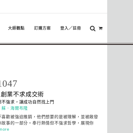
大師觀點
訂購方案
登入／註冊
1047
人創業不求成交術
但不強求，讓成功自然找上門
：
蘇．海爾布隆
不喜歡被強迫推銷，他們想要的是被理解，並被啟發
你故事的一部分。奉行熱情但不強求哲學，展現你
more