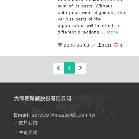
sum of its parts. Without
enterprise-wide alignment, the
various parts of the
organization will head off in
different directions....
more
2026-06-03 ／
1111
1
(current)
1
大師輕鬆讀股份有限公司
Email:
service@master60.com.tw
關於我們
會員條款