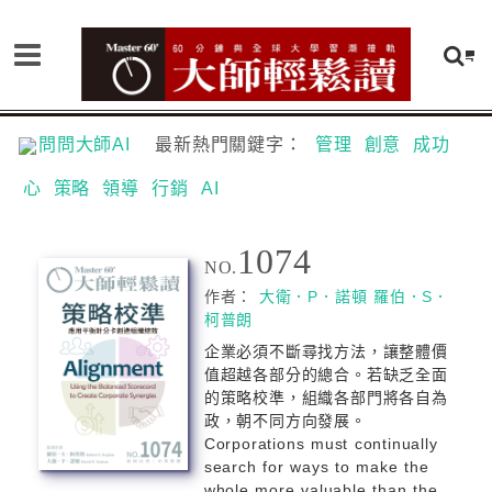
問問大師AI
最新熱門關鍵字：
管理
創意
成功
心
策略
領導
行銷
AI
1074
NO.
作者：
大衛．P．諾頓
羅伯．S．
柯普朗
企業必須不斷尋找方法，讓整體價
值超越各部分的總合。若缺乏全面
的策略校準，組織各部門將各自為
政，朝不同方向發展。
Corporations must continually
search for ways to make the
whole more valuable than the