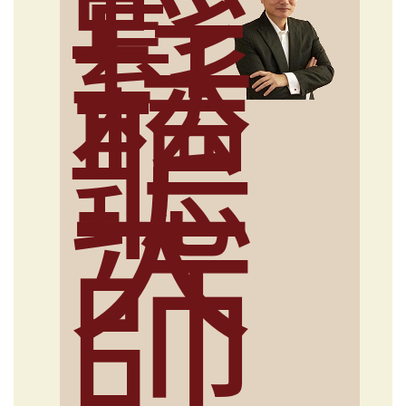
輕
鬆
聽
大
師