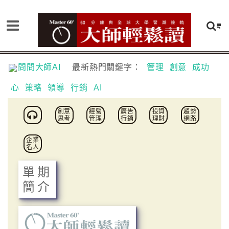
問問大師AI
最新熱門關鍵字：
管理
創意
成功
心
策略
領導
行銷
AI
創意
經營
廣告
投資
趨勢
思考
管理
行銷
理財
網路
企業
名人
單期
簡介