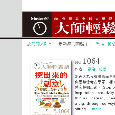
問問大師AI
最新熱門關鍵字：
管理
創
1064
NO.
作者：
喬治．紐曼
別再因為沒有靈感而自
你應該像考古學家一樣
將它挖掘出來。 Stop blami
inspiration—creativity
thin air. Instead, une
a dig: through survey
sifting....
more