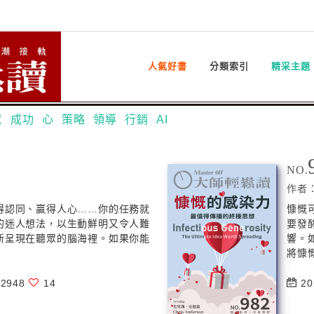
人氣好書
分類索引
精采主題
意
成功
心
策略
領導
行銷
AI
NO.
作者
得認同、贏得人心……你的任務就
慷慨
的迷人想法，以生動鮮明又令人難
要發
新呈現在聽眾的腦海裡。如果你能
響。
將慷慨
2948
14
20