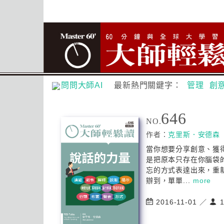
問問大師AI
最新熱門關鍵字：
管理
創
646
NO.
作者：
克里斯．安德森
當你想要分享創意、獲
是把原本只存在你腦袋
忘的方式表達出來，重
辦到，單單...
more
2016-11-01 ／
1