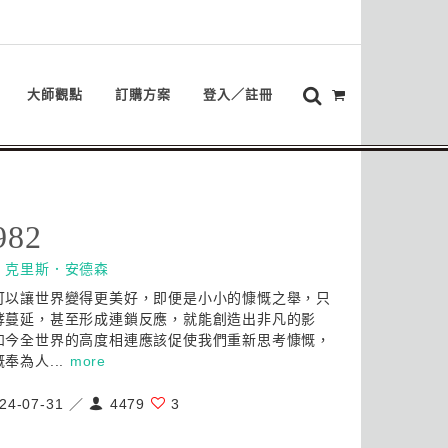
大師觀點
訂購方案
登入／註冊
982
：
克里斯．安德森
可以讓世界變得更美好，即便是小小的慷慨之舉，只
酵蔓延，甚至形成連鎖反應，就能創造出非凡的影
如今全世界的高度相連應該促使我們重新思考慷慨，
奉為人...
more
24-07-31 ／
4479
3