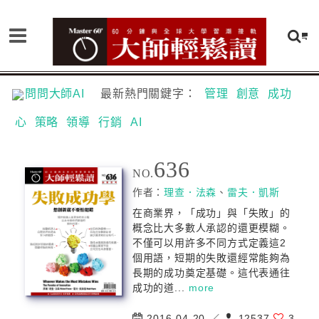
問問大師AI
最新熱門關鍵字：
管理
創意
成功
心
策略
領導
行銷
AI
636
NO.
作者：
理查．法森
、
雷夫．凱斯
在商業界，「成功」與「失敗」的
概念比大多數人承認的還更模糊。
不僅可以用許多不同方式定義這2
個用語，短期的失敗還經常能夠為
長期的成功奠定基礎。這代表通往
成功的道...
more
2016-04-20 ／
12537
3