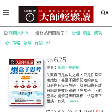
問問大師AI
最新熱門關鍵字：
管理
創意
成功
心
策略
領導
行銷
AI
625
NO.
作者：
馬修．施雅德
失敗真的是成功之母，只是你常常
嫌她醜，甚至不願承認她的存在。
但是你有沒有想過，就是因為有詳
細記載失敗記錄的「黑盒子」，航
空業才能清楚查明真相、快速修正
錯誤、有效...
more
2016-01-20 ／
18698
8